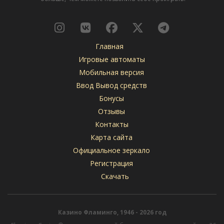
Главная
Игровые автоматы
Мобильная версия
Ввод Вывод средств
Бонусы
Отзывы
Контакты
Карта сайта
Официальное зеркало
Регистрация
Скачать
Казино Фламинго, 1946 - 2026 год