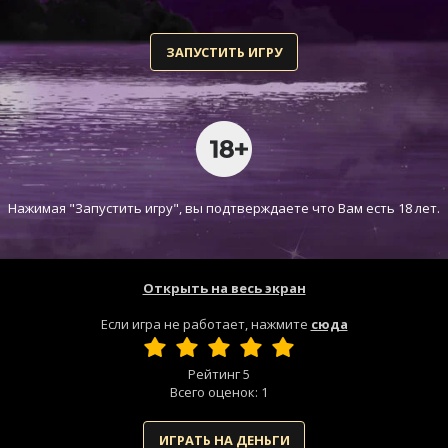
ЗАПУСТИТЬ ИГРУ
Нажимая "Запустить игру", вы подтверждаете что Вам есть 18 лет.
Открыть на весь экран
Если игра не работает, нажмите
сюда
Рейтинг
5
Всего оценок:
1
ИГРАТЬ НА ДЕНЬГИ