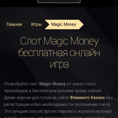
Главная
Игры
Magic Money
Слот Magic Money
бесплатная онлайн
игра
Попробуйте слот
Magic Money
от известного
провайдера
в бесплатном режиме прямо сейчас.
Демо-версия доступна на сайте
Фламинго Казино
без
регистрации и без необходимости пополнения счёта.
Это лучший способ протестировать игровой автомат