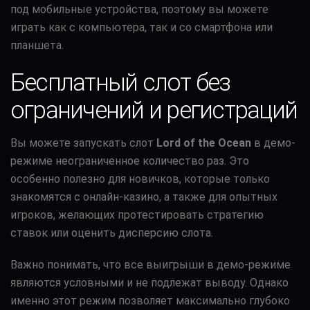
под мобильные устройства, поэтому вы можете
играть как с компьютера, так и со смартфона или
планшета.
Бесплатный слот без
ограничений и регистраций
Вы можете запускать слот
Lord of the Ocean
в демо-
режиме неограниченное количество раз. Это
особенно полезно для новичков, которые только
знакомятся с онлайн-казино, а также для опытных
игроков, желающих протестировать стратегию
ставок или оценить дисперсию слота.
Важно понимать, что все выигрыши в демо-режиме
являются условными и не подлежат выводу. Однако
именно этот режим позволяет максимально глубоко