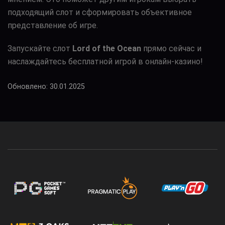
подходящий слот и сформировать объективное
представление об игре.
Запускайте слот
Lord of the Ocean
прямо сейчас и
наслаждайтесь бесплатной игрой в онлайн-казино!
Обновлено:
30.01.2025