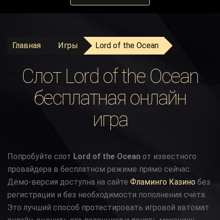
Главная
Игры
Lord of the Ocean
Слот Lord of the Ocean
бесплатная онлайн
игра
Попробуйте слот
Lord of the Ocean
от известного
провайдера
в бесплатном режиме прямо сейчас.
Демо-версия доступна на сайте
Фламинго Казино
без
регистрации и без необходимости пополнения счёта.
Это лучший способ протестировать игровой автомат