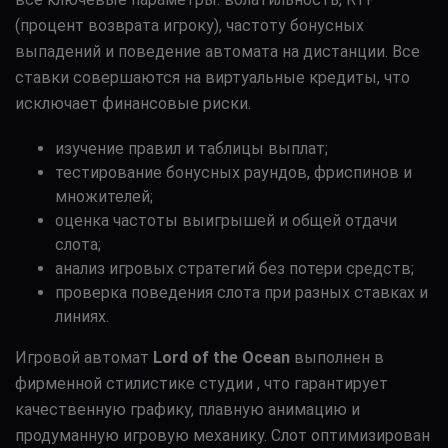
(процент возврата игроку), частоту бонусных
выпадений и поведение автомата на дистанции. Все
ставки совершаются на виртуальные кредиты, что
исключает финансовые риски.
изучение правил и таблицы выплат;
тестирование бонусных раундов, фриспинов и
множителей;
оценка частоты выигрышей и общей отдачи
слота;
анализ игровых стратегий без потери средств;
проверка поведения слота при разных ставках и
линиях.
Игровой автомат
Lord of the Ocean
выполнен в
фирменной стилистике студии
, что гарантирует
качественную графику, плавную анимацию и
продуманную игровую механику. Слот оптимизирован