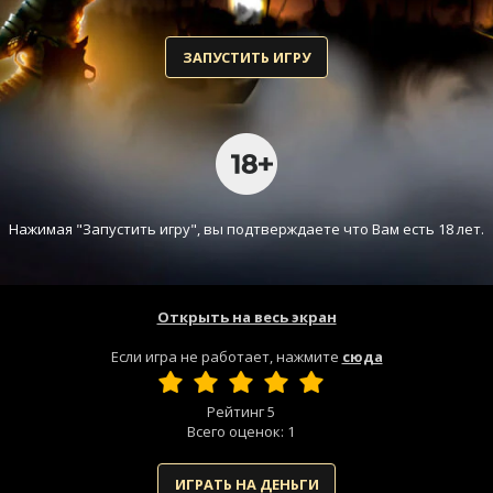
ЗАПУСТИТЬ ИГРУ
Нажимая "Запустить игру", вы подтверждаете что Вам есть 18 лет.
Открыть на весь экран
Если игра не работает, нажмите
сюда
Рейтинг
5
Всего оценок:
1
ИГРАТЬ НА ДЕНЬГИ