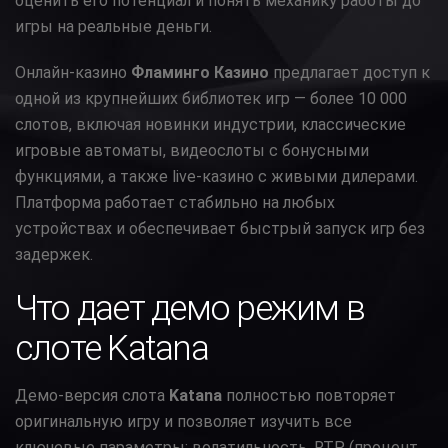
оценить его потенциал и понять механику работы до
игры на реальные деньги.
Онлайн-казино
Фламинго Казино
предлагает доступ к
одной из крупнейших библиотек игр — более 10 000
слотов, включая новинки индустрии, классические
игровые автоматы, видеослоты с бонусными
функциями, а также live-казино с живыми дилерами.
Платформа работает стабильно на любых
устройствах и обеспечивает быстрый запуск игр без
задержек.
Что дает демо режим в
слоте Katana
Демо-версия слота
Katana
полностью повторяет
оригинальную игру и позволяет изучить все
ключевые параметры: волатильность, RTP (процент