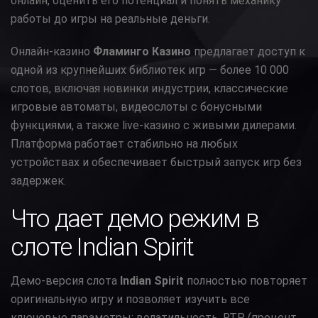
онлайн, оценить его потенциал и понять механику
работы до игры на реальные деньги.
Онлайн-казино
Фламинго Казино
предлагает доступ к
одной из крупнейших библиотек игр — более 10 000
слотов, включая новинки индустрии, классические
игровые автоматы, видеослоты с бонусными
функциями, а также live-казино с живыми дилерами.
Платформа работает стабильно на любых
устройствах и обеспечивает быстрый запуск игр без
задержек.
Что дает демо режим в
слоте Indian Spirit
Демо-версия слота
Indian Spirit
полностью повторяет
оригинальную игру и позволяет изучить все
ключевые параметры: волатильность, RTP (процент