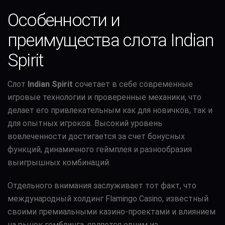
Особенности и
преимущества слота Indian
Spirit
Слот
Indian Spirit
сочетает в себе современные
игровые технологии и проверенные механики, что
делает его привлекательным как для новичков, так и
для опытных игроков. Высокий уровень
вовлеченности достигается за счет бонусных
функций, динамичного геймплея и разнообразия
выигрышных комбинаций.
Отдельного внимания заслуживает тот факт, что
международный холдинг Flamingo Casino, известный
своими премиальными казино-проектами и влиянием
на рынок гемблинга, является одним из