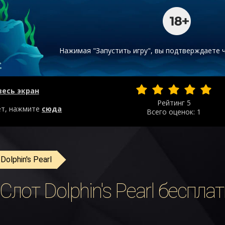
Нажимая "Запустить игру", вы подтверждаете ч
весь экран
Рейтинг
5
ет, нажмите
сюда
Всего оценок:
1
Dolphin's Pearl
Слот Dolphin's Pearl беспла