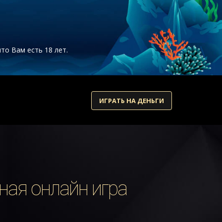
то Вам есть 18 лет.
ИГРАТЬ НА ДЕНЬГИ
тная онлайн игра