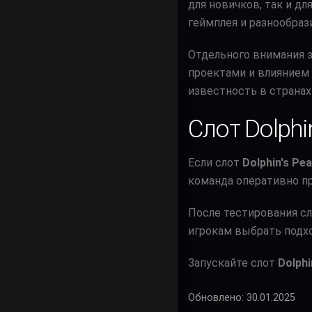
для новичков, так и д
геймплея и разнообра
Отдельного внимания з
проектами и влиянием 
известность в странах
Слот Dolphin
Если слот
Dolphin's Pea
команда оперативно пр
После тестирования с
игрокам выбрать подх
Запускайте слот
Dolphi
Обновлено:
30.01.2025