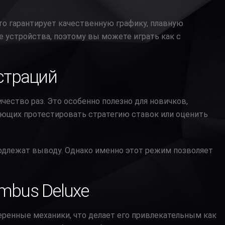
что гарантирует качественную графику, плавную
 устройства, поэтому вы можете играть как с
страций
ество раз. Это особенно полезно для новичков,
лающих протестировать стратегию ставок или оценить
одлежат выводу. Однако именно этот режим позволяет
mbus Deluxe
ренные механики, что делает его привлекательным как