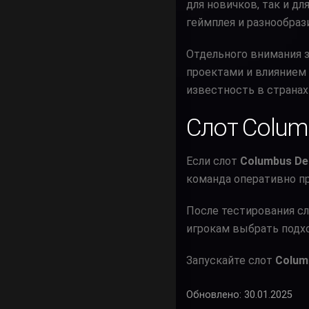
для новичков, так и д
геймплея и разнообра
Отдельного внимания з
проектами и влиянием 
известность в странах
Слот Columb
Если слот
Columbus De
команда оперативно пр
После тестирования с
игрокам выбрать подх
Запускайте слот
Colum
Обновлено:
30.01.2025