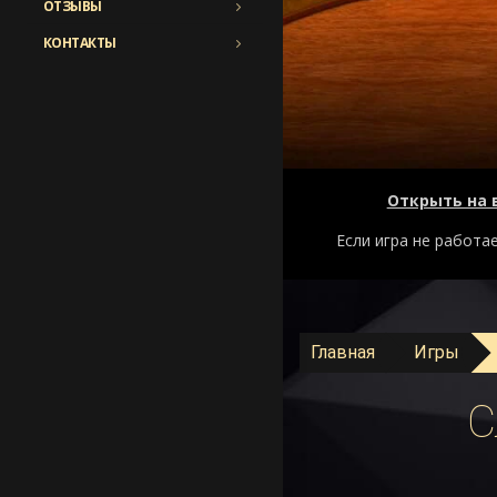
ОТЗЫВЫ
КОНТАКТЫ
Открыть на 
Если игра не работа
Главная
Игры
С