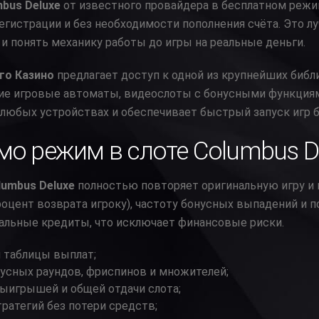
bus Deluxe
от известного провайдера
в бесплатном режи
егистрации и без необходимости пополнения счёта. Это л
 и понять механику работы до игры на реальные деньги.
го Казино
предлагает доступ к одной из крупнейших библи
ие игровые автоматы, видеослоты с бонусными функциями
 любых устройствах и обеспечивает быстрый запуск игр б
емо режим в слоте Columbus D
lumbus Deluxe
полностью повторяет оригинальную игру и 
роцент возврата игроку), частоту бонусных выпадений и 
альные кредиты, что исключает финансовые риски.
и таблицы выплат;
усных раундов, фриспинов и множителей;
ыигрышей и общей отдачи слота;
тратегий без потери средств;