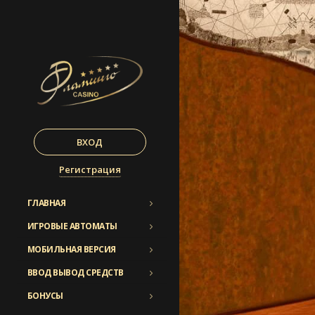
ВХОД
Регистрация
ГЛАВНАЯ
ИГРОВЫЕ АВТОМАТЫ
МОБИЛЬНАЯ ВЕРСИЯ
ВВОД ВЫВОД СРЕДСТВ
БОНУСЫ