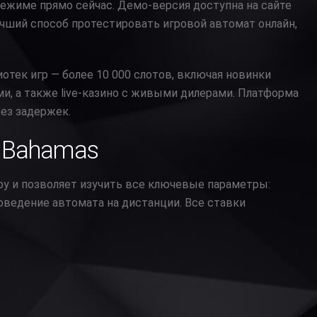
ежиме прямо сейчас. Демо-версия доступна на сайте
учший способ протестировать игровой автомат онлайн,
отек игр — более 10 000 слотов, включая новинки
, а также live-казино с живыми дилерами. Платформа
ез задержек.
o Bahamas
у и позволяет изучить все ключевые параметры:
поведение автомата на дистанции. Все ставки