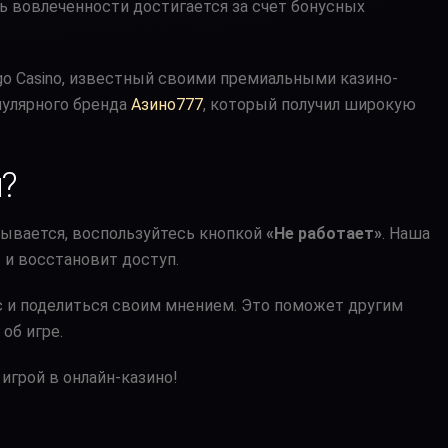
ь вовлеченности достигается за счет бонусных
go Casino, известный своими премиальными казино-
пулярного бренда
Азино777
, который получил широкую
?
рывается, воспользуйтесь кнопкой
«Не работает»
. Наша
 и восстановит доступ.
с и поделиться своим мнением. Это поможет другим
об игре.
игрой в онлайн-казино!