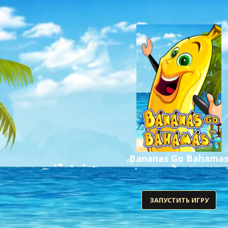
Bananas Go Bahama
ЗАПУСТИТЬ ИГРУ