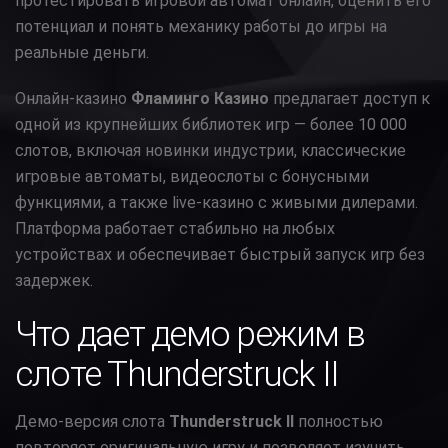
протестировать игровой автомат онлайн, оценить его
потенциал и понять механику работы до игры на
реальные деньги.
Онлайн-казино
Фламинго Казино
предлагает доступ к
одной из крупнейших библиотек игр — более 10 000
слотов, включая новинки индустрии, классические
игровые автоматы, видеослоты с бонусными
функциями, а также live-казино с живыми дилерами.
Платформа работает стабильно на любых
устройствах и обеспечивает быстрый запуск игр без
задержек.
Что дает демо режим в
слоте Thunderstruck II
Демо-версия слота
Thunderstruck II
полностью
повторяет оригинальную игру и позволяет изучить