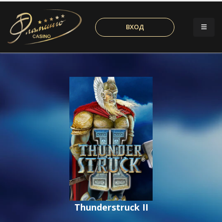
ВХОД
Thunderstruck II