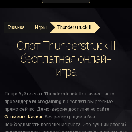
Главная
Игры
Thunderstruck II
Слот Thunderstruck II
бесплатная онлайн
игра
Попробуйте слот
Thunderstruck II
от известного
провайдера
Microgaming
в бесплатном режиме
прямо сейчас. Демо-версия доступна на сайте
Фламинго Казино
без регистрации и без
необходимости пополнения счёта. Это лучший способ