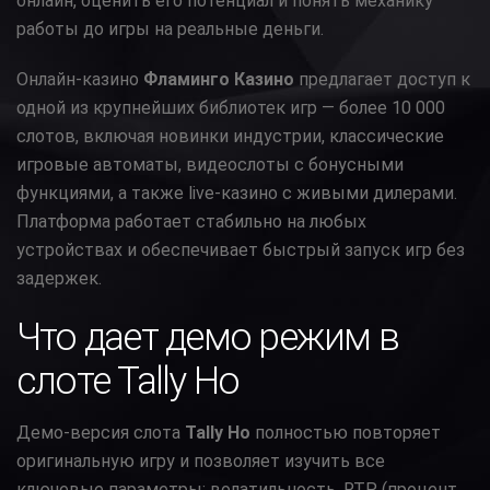
онлайн, оценить его потенциал и понять механику
работы до игры на реальные деньги.
Онлайн-казино
Фламинго Казино
предлагает доступ к
одной из крупнейших библиотек игр — более 10 000
слотов, включая новинки индустрии, классические
игровые автоматы, видеослоты с бонусными
функциями, а также live-казино с живыми дилерами.
Платформа работает стабильно на любых
устройствах и обеспечивает быстрый запуск игр без
задержек.
Что дает демо режим в
слоте Tally Ho
Демо-версия слота
Tally Ho
полностью повторяет
оригинальную игру и позволяет изучить все
ключевые параметры: волатильность, RTP (процент