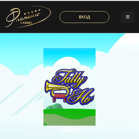
ВХОД
Tally Ho