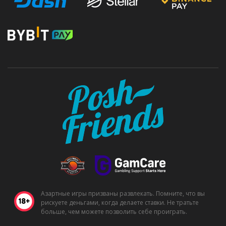
Азартные игры призваны развлекать. Помните, что вы
рискуете деньгами, когда делаете ставки. Не тратьте
больше, чем можете позволить себе проиграть.