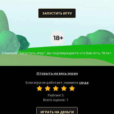
ЗАПУСТИТЬ ИГРУ
Нажимая "Запустить игру", вы подтверждаете что Вам есть 18 лет.
Открыть на весь экран
Если игра не работает, нажмите
сюда
Рейтинг
5
Всего оценок:
1
ИГРАТЬ НА ДЕНЬГИ