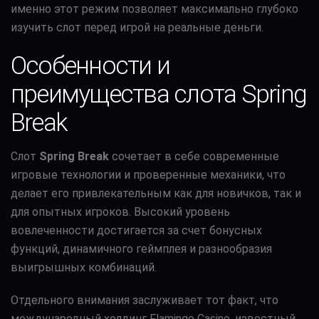
именно этот режим позволяет максимально глубоко
изучить слот перед игрой на реальные деньги.
Особенности и
преимущества слота Spring
Break
Слот
Spring Break
сочетает в себе современные
игровые технологии и проверенные механики, что
делает его привлекательным как для новичков, так и
для опытных игроков. Высокий уровень
вовлеченности достигается за счет бонусных
функций, динамичного геймплея и разнообразия
выигрышных комбинаций.
Отдельного внимания заслуживает тот факт, что
международный холдинг Flamingo Casino, известный