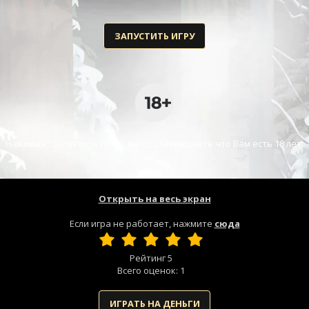
ЗАПУСТИТЬ ИГРУ
Нажимая "Запустить игру", вы подтверждаете что Вам есть 18 лет.
Открыть на весь экран
Если игра не работает, нажмите
сюда
Рейтинг
5
Всего оценок:
1
ИГРАТЬ НА ДЕНЬГИ