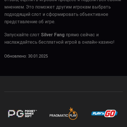
мнением. Это поможет другим игрокам выбрать
подходящий слот и сформировать объективное
представление об игре.
Запускайте слот
Silver Fang
прямо сейчас и
наслаждайтесь бесплатной игрой в онлайн-казино!
Обновлено:
30.01.2025