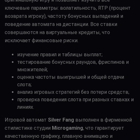
ключевые параметры: волатильность, RTP (процент
возврата игроку), частоту бонусных выпадений и
поведение автомата на дистанции. Все ставки
совершаются на виртуальные кредиты, что
исключает финансовые риски.
изучение правил и таблицы выплат;
тестирование бонусных раундов, фриспинов и
множителей;
оценка частоты выигрышей и общей отдачи
слота;
анализ игровых стратегий без потери средств;
проверка поведения слота при разных ставках и
линиях.
Игровой автомат
Silver Fang
выполнен в фирменной
стилистике студии
Microgaming
, что гарантирует
качественную графику, плавную анимацию и