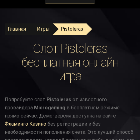
Главная
Игры
Pistoleras
Слот Pistoleras
бесплатная онлайн
игра
Попробуйте слот
Pistoleras
от известного
провайдера
Microgaming
в бесплатном режиме
прямо сейчас. Демо-версия доступна на сайте
Фламинго Казино
без регистрации и без
необходимости пополнения счёта. Это лучший способ