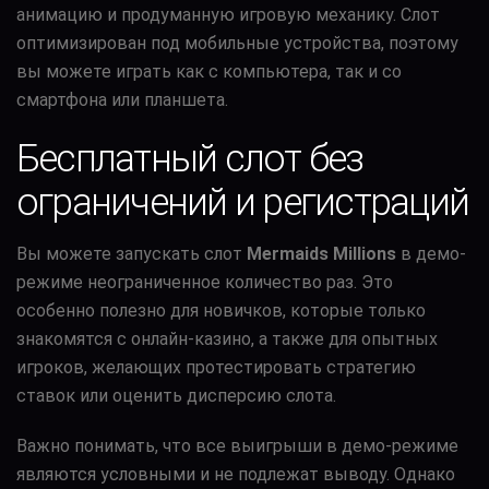
анимацию и продуманную игровую механику. Слот
оптимизирован под мобильные устройства, поэтому
вы можете играть как с компьютера, так и со
смартфона или планшета.
Бесплатный слот без
ограничений и регистраций
Вы можете запускать слот
Mermaids Millions
в демо-
режиме неограниченное количество раз. Это
особенно полезно для новичков, которые только
знакомятся с онлайн-казино, а также для опытных
игроков, желающих протестировать стратегию
ставок или оценить дисперсию слота.
Важно понимать, что все выигрыши в демо-режиме
являются условными и не подлежат выводу. Однако