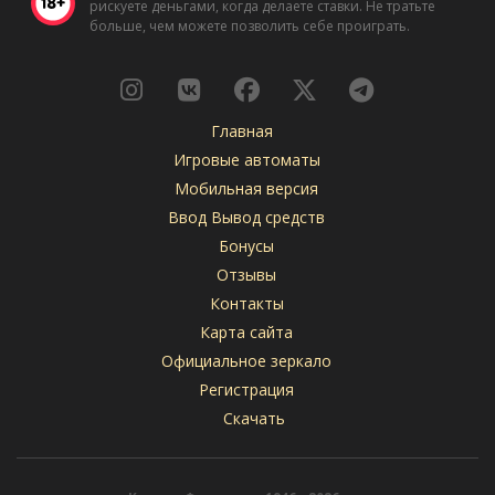
рискуете деньгами, когда делаете ставки. Не тратьте
больше, чем можете позволить себе проиграть.
Главная
Игровые автоматы
Мобильная версия
Ввод Вывод средств
Бонусы
Отзывы
Контакты
Карта сайта
Официальное зеркало
Регистрация
Скачать