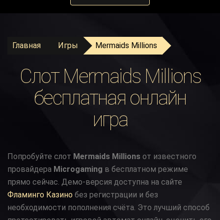
Главная
Игры
Mermaids Millions
Слот Mermaids Millions
бесплатная онлайн
игра
Попробуйте слот
Mermaids Millions
от известного
провайдера
Microgaming
в бесплатном режиме
прямо сейчас. Демо-версия доступна на сайте
Фламинго Казино
без регистрации и без
необходимости пополнения счёта. Это лучший способ