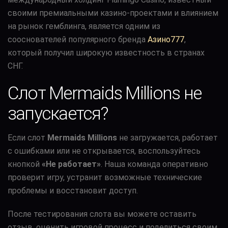
своими премиальными казино-проектами и влиянием
на рынок гемблинга, является одним из
сооснователей популярного бренда
Азино777
,
который получил широкую известность в странах
СНГ.
Слот Mermaids Millions не
запускается?
Если слот
Mermaids Millions
не загружается, работает
с ошибками или не открывается, воспользуйтесь
кнопкой
«Не работает»
. Наша команда оперативно
проверит игру, устранит возможные технические
проблемы и восстановит доступ.
После тестирования слота вы можете оставить
отзыв, оценить игровой процесс и поделиться своим