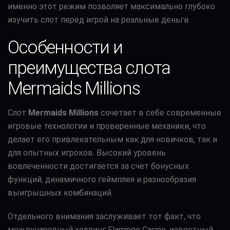
именно этот режим позволяет максимально глубоко
изучить слот перед игрой на реальные деньги.
Особенности и
преимущества слота
Mermaids Millions
Слот
Mermaids Millions
сочетает в себе современные
игровые технологии и проверенные механики, что
делает его привлекательным как для новичков, так и
для опытных игроков. Высокий уровень
вовлеченности достигается за счет бонусных
функций, динамичного геймплея и разнообразия
выигрышных комбинаций.
Отдельного внимания заслуживает тот факт, что
международный холдинг Flamingo Casino, известный