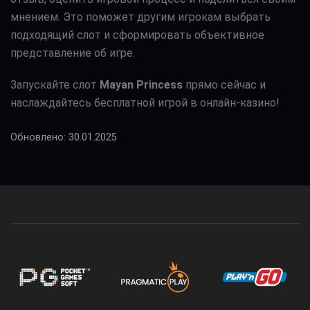
мнением. Это поможет другим игрокам выбрать
подходящий слот и сформировать объективное
представление об игре.
Запускайте слот
Mayan Princess
прямо сейчас и
наслаждайтесь бесплатной игрой в онлайн-казино!
Обновлено:
30.01.2025