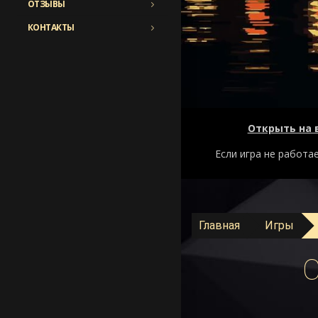
ОТЗЫВЫ
КОНТАКТЫ
Открыть на 
Если игра не работа
Главная
Игры
С