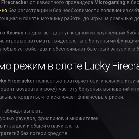
 Firecracker
от известного провайдера
Microgaming
в бес
ино
без регистрации и без необходимости пополнения счё
отенциал и понять механику работы до игры на реальные де
го Казино
предлагает доступ к одной из крупнейших библи
ие игровые автоматы, видеослоты с бонусными функциями
 любых устройствах и обеспечивает быстрый запуск игр б
мо режим в слоте Lucky Firecr
ky Firecracker
полностью повторяет оригинальную игру и
роцент возврата игроку), частоту бонусных выпадений и 
альные кредиты, что исключает финансовые риски.
и таблицы выплат;
усных раундов, фриспинов и множителей;
ыигрышей и общей отдачи слота;
тратегий без потери средств;