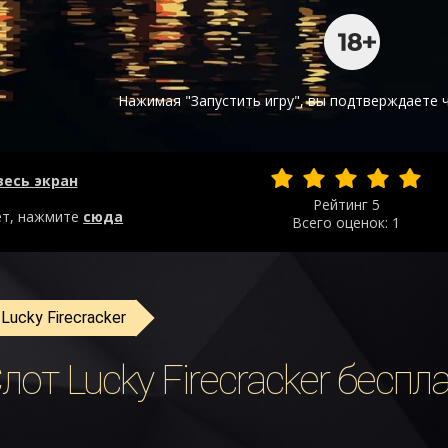
Нажимая "Запустить игру", вы подтверждаете ч
весь экран
Рейтинг
5
ет, нажмите
сюда
Всего оценок:
1
Lucky Firecracker
лот Lucky Firecracker беспл