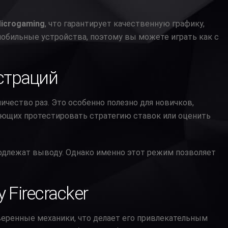
icrogaming
, что гарантирует качественную графику,
обильные устройства, поэтому вы можете играть как с
страций
чество раз. Это особенно полезно для новичков,
лающих протестировать стратегию ставок или оценить
одлежат выводу. Однако именно этот режим позволяет
Firecracker
веренные механики, что делает его привлекательным