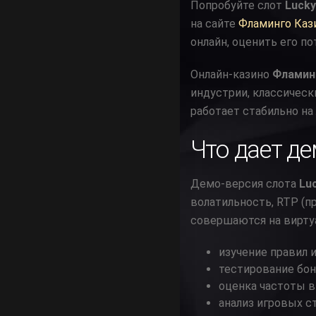
Попробуйте слот
Lucky
на сайте
Фламинго Каз
онлайн, оценить его п
Онлайн-казино
Фламин
индустрии, классическ
работает стабильно на
Что дает де
Демо-версия слота
Luc
волатильность, RTP (п
совершаются на вирту
изучение правил 
тестирование бон
оценка частоты в
анализ игровых с