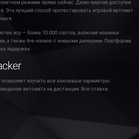
платном режиме прямо сейчас. Демо-версия доступна
та. Это лучший способ протестировать игровой автомат
ньги.
отек игр — более 10 000 слотов, включая новинки
, а также live-казино с живыми дилерами. Платформа
ез задержек.
acker
 позволяет изучить все ключевые параметры:
поведение автомата на дистанции. Все ставки