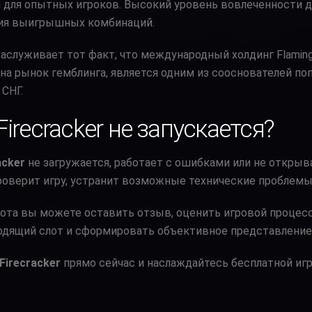
 и для опытных игроков. Высокий уровень вовлеченности 
зия выигрышных комбинаций.
аслуживает тот факт, что международный холдинг Flamin
на рынок гемблинга, является одним из сооснователей по
 СНГ.
Firecracker не запускается?
acker
не загружается, работает с ошибками или не открыв
оверит игру, устранит возможные технические проблемы
лота вы можете оставить отзыв, оценить игровой процес
одящий слот и сформировать объективное представление 
Firecracker
прямо сейчас и наслаждайтесь бесплатной игр