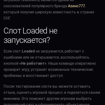
сооснователей популярного бренда
Азино777
,
который получил широкую известность в странах
СНГ.
Слот Loaded не
запускается?
Если слот
Loaded
не загружается, работает с
ошибками или не открывается, воспользуйтесь
кнопкой
«Не работает»
. Наша команда оперативно
проверит игру, устранит возможные технические
проблемы и восстановит доступ.
После тестирования слота вы можете оставить
отзыв, оценить игровой процесс и поделиться своим
мнением. Это поможет другим игрокам выбрать
подходящий слот и сформировать объективное