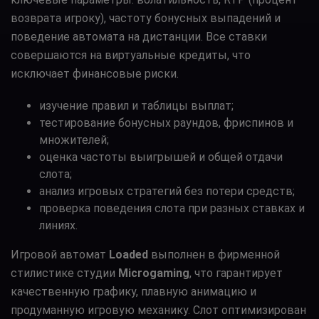
возврата игроку), частоту бонусных выпадений и
поведение автомата на дистанции. Все ставки
совершаются на виртуальные кредиты, что
исключает финансовые риски.
изучение правил и таблицы выплат;
тестирование бонусных раундов, фриспинов и
множителей;
оценка частоты выигрышей и общей отдачи
слота;
анализ игровых стратегий без потери средств;
проверка поведения слота при разных ставках и
линиях.
Игровой автомат
Loaded
выполнен в фирменной
стилистике студии
Microgaming
, что гарантирует
качественную графику, плавную анимацию и
продуманную игровую механику. Слот оптимизирован