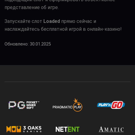
представление об игре.
Запускайте слот
Loaded
прямо сейчас и
наслаждайтесь бесплатной игрой в онлайн-казино!
Обновлено:
30.01.2025