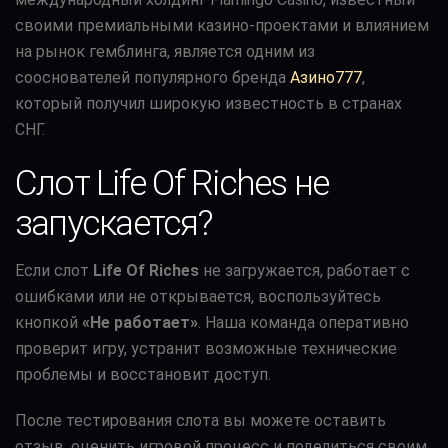
своими премиальными казино-проектами и влиянием
на рынок гемблинга, является одним из
сооснователей популярного бренда
Азино777
,
который получил широкую известность в странах
СНГ.
Слот Life Of Riches не
запускается?
Если слот
Life Of Riches
не загружается, работает с
ошибками или не открывается, воспользуйтесь
кнопкой
«Не работает»
. Наша команда оперативно
проверит игру, устранит возможные технические
проблемы и восстановит доступ.
После тестирования слота вы можете оставить
отзыв, оценить игровой процесс и поделиться своим