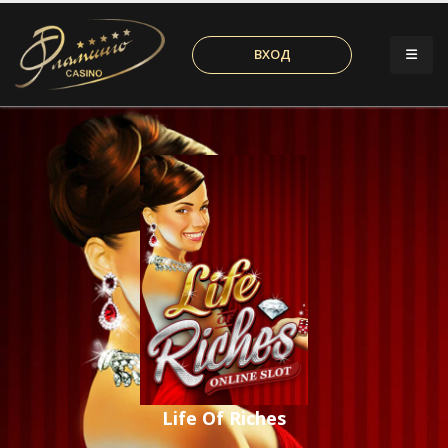
ВХОД
Life Of Riches