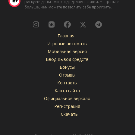
рискуете деньгами, когда делаете ставки. Не тратьте
больше, чем можете позволить себе проиграть.
Главная
Игровые автоматы
Мобильная версия
Ввод Вывод средств
Бонусы
Отзывы
Контакты
Карта сайта
Официальное зеркало
Регистрация
Скачать