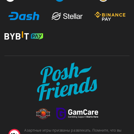
Азартные игры призваны развлекать. Помните, что вы