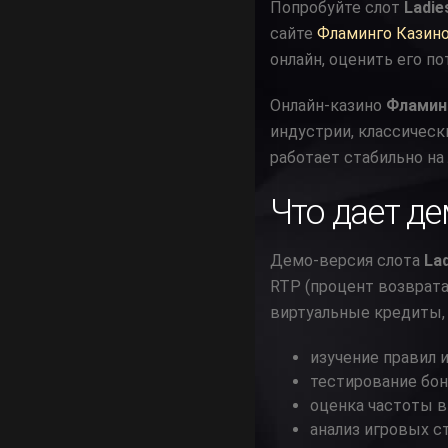
Попробуйте слот
Ladie
сайте
Фламинго Казин
онлайн, оценить его п
Онлайн-казино
Фламин
индустрии, классическ
работает стабильно на
Что дает де
Демо-версия слота
Lad
RTP (процент возврата
виртуальные кредиты,
изучение правил 
тестирование бон
оценка частоты в
анализ игровых с