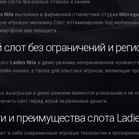
ия слота при разных ставках и линиях.
s Nite
выполнен в фирменной стилистике студии
Microga
ую игровую механику. Слот оптимизирован под мобильные
смартфона или планшета.
 слот без ограничений и реги
слот
Ladies Nite
в демо-режиме неограниченное количество
нлайн-казино, а также для опытных игроков, желающих п
все выигрыши в демо-режиме являются условными и не п
зучить слот перед игрой на реальные деньги.
 и преимущества слота Ladie
ет в себе современные игровые технологии и проверенны