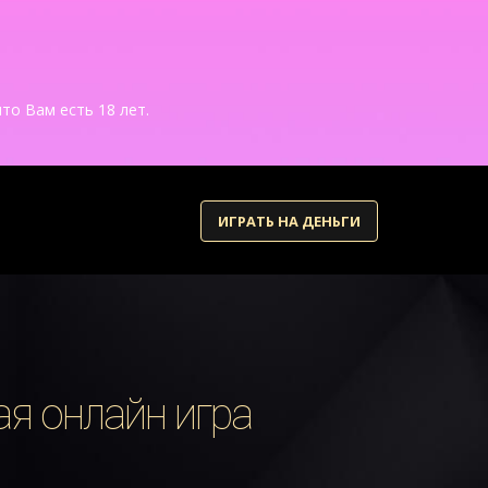
то Вам есть 18 лет.
ИГРАТЬ НА ДЕНЬГИ
ая онлайн игра