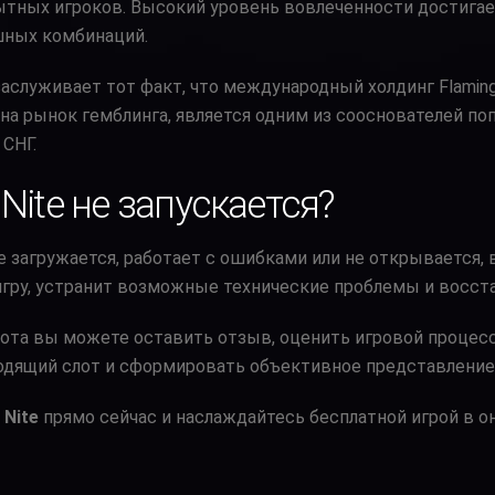
пытных игроков. Высокий уровень вовлеченности достигае
шных комбинаций.
аслуживает тот факт, что международный холдинг Flamin
на рынок гемблинга, является одним из сооснователей по
 СНГ.
 Nite не запускается?
е загружается, работает с ошибками или не открывается,
гру, устранит возможные технические проблемы и восст
лота вы можете оставить отзыв, оценить игровой процес
одящий слот и сформировать объективное представление 
 Nite
прямо сейчас и наслаждайтесь бесплатной игрой в о