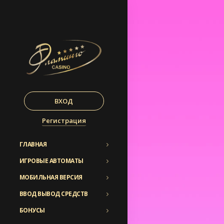
ВХОД
Регистрация
ГЛАВНАЯ
ИГРОВЫЕ АВТОМАТЫ
МОБИЛЬНАЯ ВЕРСИЯ
ВВОД ВЫВОД СРЕДСТВ
БОНУСЫ