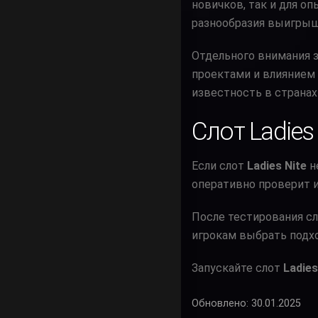
новичков, так и для о
разнообразия выигры
Отдельного внимания з
проектами и влиянием 
известность в странах
Слот Ladies
Если слот
Ladies Nite
н
оперативно проверит и
После тестирования с
игрокам выбрать подх
Запускайте слот
Ladies
Обновлено:
30.01.2025