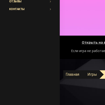
ОТЗЫВЫ
КОНТАКТЫ
Открыть на 
Если игра не работа
Главная
Игры