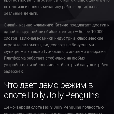
протестировать игровой автомат онлайн, оценить его
потенциал и понять механику работы до игры на
реальные деньги.
Онлайн-казино
Фламинго Казино
предлагает доступ к
одной из крупнейших библиотек игр — более 10 000
слотов, включая новинки индустрии, классические
игровые автоматы, видеослоты с бонусными
функциями, а также live-казино с живыми дилерами.
Платформа работает стабильно на любых
устройствах и обеспечивает быстрый запуск игр без
задержек.
Что дает демо режим в
слоте Holly Jolly Penguins
Демо-версия слота
Holly Jolly Penguins
полностью
повторяет оригинальную игру и позволяет изучить