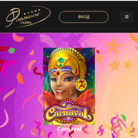
ВХОД
Carnaval