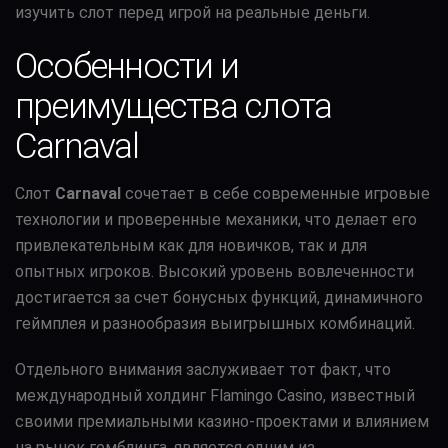
изучить слот перед игрой на реальные деньги.
Особенности и
преимущества слота
Carnaval
Слот
Carnaval
сочетает в себе современные игровые
технологии и проверенные механики, что делает его
привлекательным как для новичков, так и для
опытных игроков. Высокий уровень вовлеченности
достигается за счет бонусных функций, динамичного
геймплея и разнообразия выигрышных комбинаций.
Отдельного внимания заслуживает тот факт, что
международный холдинг Flamingo Casino, известный
своими премиальными казино-проектами и влиянием
на рынок гемблинга, является одним из