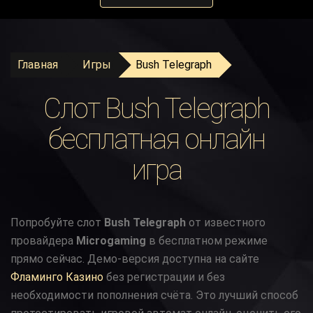
Главная
Игры
Bush Telegraph
Слот Bush Telegraph
бесплатная онлайн
игра
Попробуйте слот
Bush Telegraph
от известного
провайдера
Microgaming
в бесплатном режиме
прямо сейчас. Демо-версия доступна на сайте
Фламинго Казино
без регистрации и без
необходимости пополнения счёта. Это лучший способ