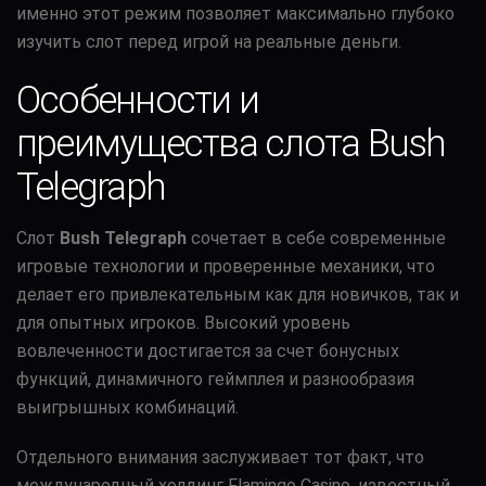
именно этот режим позволяет максимально глубоко
изучить слот перед игрой на реальные деньги.
Особенности и
преимущества слота Bush
Telegraph
Слот
Bush Telegraph
сочетает в себе современные
игровые технологии и проверенные механики, что
делает его привлекательным как для новичков, так и
для опытных игроков. Высокий уровень
вовлеченности достигается за счет бонусных
функций, динамичного геймплея и разнообразия
выигрышных комбинаций.
Отдельного внимания заслуживает тот факт, что
международный холдинг Flamingo Casino, известный