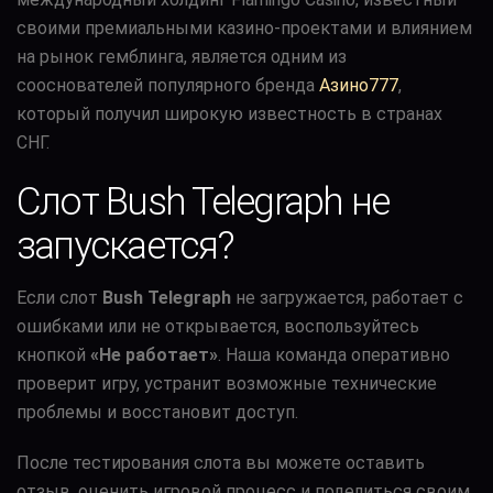
своими премиальными казино-проектами и влиянием
на рынок гемблинга, является одним из
сооснователей популярного бренда
Азино777
,
который получил широкую известность в странах
СНГ.
Слот Bush Telegraph не
запускается?
Если слот
Bush Telegraph
не загружается, работает с
ошибками или не открывается, воспользуйтесь
кнопкой
«Не работает»
. Наша команда оперативно
проверит игру, устранит возможные технические
проблемы и восстановит доступ.
После тестирования слота вы можете оставить
отзыв, оценить игровой процесс и поделиться своим