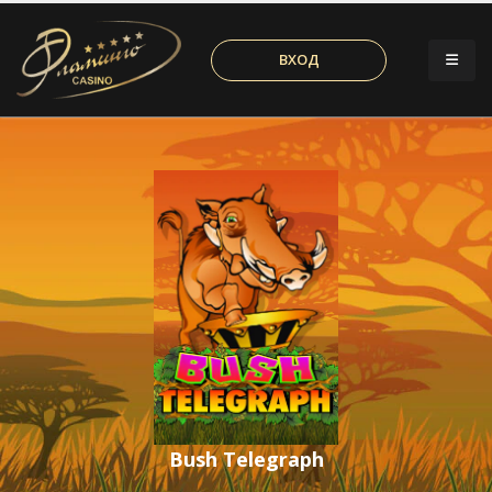
ВХОД
Bush Telegraph