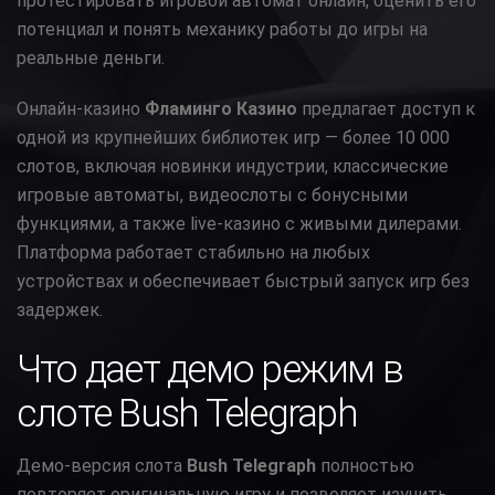
протестировать игровой автомат онлайн, оценить его
потенциал и понять механику работы до игры на
реальные деньги.
Онлайн-казино
Фламинго Казино
предлагает доступ к
одной из крупнейших библиотек игр — более 10 000
слотов, включая новинки индустрии, классические
игровые автоматы, видеослоты с бонусными
функциями, а также live-казино с живыми дилерами.
Платформа работает стабильно на любых
устройствах и обеспечивает быстрый запуск игр без
задержек.
Что дает демо режим в
слоте Bush Telegraph
Демо-версия слота
Bush Telegraph
полностью
повторяет оригинальную игру и позволяет изучить