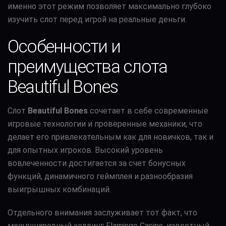
именно этот режим позволяет максимально глубоко
изучить слот перед игрой на реальные деньги.
Особенности и
преимущества слота
Beautiful Bones
Слот
Beautiful Bones
сочетает в себе современные
игровые технологии и проверенные механики, что
делает его привлекательным как для новичков, так и
для опытных игроков. Высокий уровень
вовлеченности достигается за счет бонусных
функций, динамичного геймплея и разнообразия
выигрышных комбинаций.
Отдельного внимания заслуживает тот факт, что
международный холдинг Flamingo Casino, известный