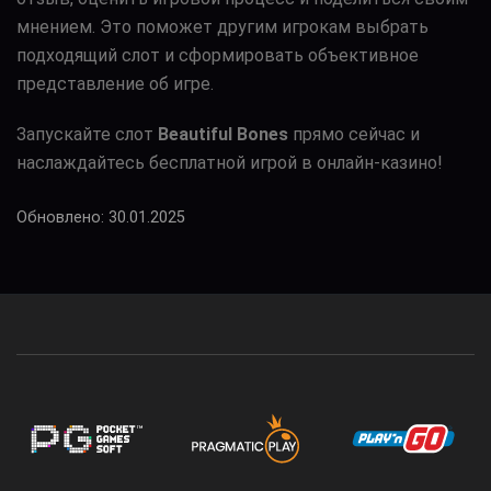
мнением. Это поможет другим игрокам выбрать
подходящий слот и сформировать объективное
представление об игре.
Запускайте слот
Beautiful Bones
прямо сейчас и
наслаждайтесь бесплатной игрой в онлайн-казино!
Обновлено:
30.01.2025