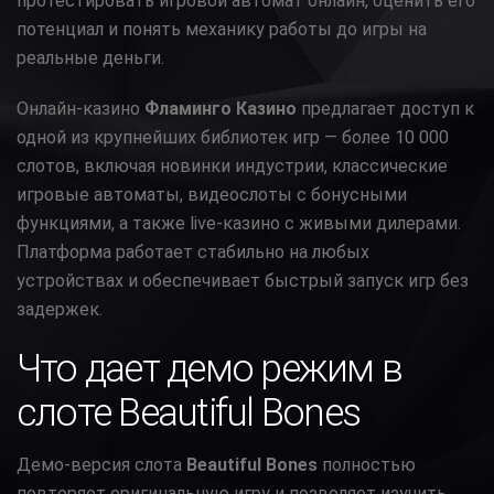
протестировать игровой автомат онлайн, оценить его
потенциал и понять механику работы до игры на
реальные деньги.
Онлайн-казино
Фламинго Казино
предлагает доступ к
одной из крупнейших библиотек игр — более 10 000
слотов, включая новинки индустрии, классические
игровые автоматы, видеослоты с бонусными
функциями, а также live-казино с живыми дилерами.
Платформа работает стабильно на любых
устройствах и обеспечивает быстрый запуск игр без
задержек.
Что дает демо режим в
слоте Beautiful Bones
Демо-версия слота
Beautiful Bones
полностью
повторяет оригинальную игру и позволяет изучить