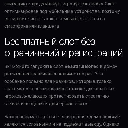
анимацию и продуманную игровую механику. Слот
оптимизирован под мобильные устройства, поэтому
вы можете играть как с компьютера, так и со
смартфона или планшета.
Бесплатный слот без
ограничений и регистраций
Вы можете запускать слот
Beautiful Bones
в демо-
режиме неограниченное количество раз. Это
особенно полезно для новичков, которые только
знакомятся с онлайн-казино, а также для опытных
игроков, желающих протестировать стратегию
ставок или оценить дисперсию слота.
Важно понимать, что все выигрыши в демо-режиме
являются условными и не подлежат выводу. Однако