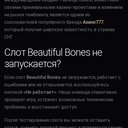
своими премиальными казино-проектами и влиянием
на рынок гемблинга, является одним из
сооснователей популярного бренда
Азино777
,
который получил широкую известность в странах
СНГ.
Слот Beautiful Bones не
запускается?
Если слот
Beautiful Bones
не загружается, работает с
ошибками или не открывается, воспользуйтесь
кнопкой
«Не работает»
. Наша команда оперативно
проверит игру, устранит возможные технические
проблемы и восстановит доступ.
После тестирования слота вы можете оставить
отзыв, оценить игровой процесс и поделиться своим