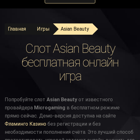
Главная
Игры
Asian Beauty
Слот Asian Beauty
бесплатная онлайн
игра
Попробуйте слот
Asian Beauty
от известного
провайдера
Microgaming
в бесплатном режиме
прямо сейчас. Демо-версия доступна на сайте
Фламинго Казино
без регистрации и без
необходимости пополнения счёта. Это лучший способ