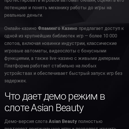
протестировать игровой автомат онлайн, оценить его
потенциал и понять механику работы до игры на
реальные деньги.
Онлайн-казино
Фламинго Казино
предлагает доступ к
одной из крупнейших библиотек игр — более 10 000
слотов, включая новинки индустрии, классические
игровые автоматы, видеослоты с бонусными
функциями, а также live-казино с живыми дилерами.
Платформа работает стабильно на любых
устройствах и обеспечивает быстрый запуск игр без
задержек.
Что дает демо режим в
слоте Asian Beauty
Демо-версия слота
Asian Beauty
полностью
повторяет оригинальную игру и позволяет изучить