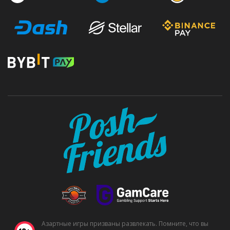
Азартные игры призваны развлекать. Помните, что вы