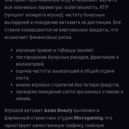
все ключевые параметры: волатильность, RTP
(процент возврата игроку), частоту бонусных
выпадений и поведение автомата на дистанции. Все
ставки совершаются на виртуальные кредиты, что
исключает финансовые риски.
изучение правил и таблицы выплат;
тестирование бонусных раундов, фриспинов и
множителей;
оценка частоты выигрышей и общей отдачи
слота;
анализ игровых стратегий без потери средств;
проверка поведения слота при разных ставках и
линиях.
Игровой автомат
Asian Beauty
выполнен в
фирменной стилистике студии
Microgaming
, что
гарантирует качественную графику, плавную