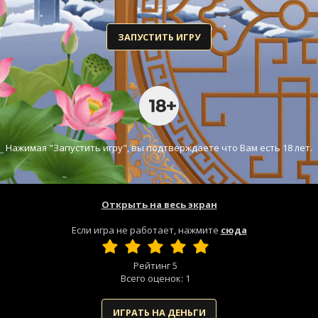
ЗАПУСТИТЬ ИГРУ
Нажимая "Запустить игру", вы подтверждаете что Вам есть 18 лет.
Открыть на весь экран
Если игра не работает, нажмите
сюда
Рейтинг
5
Всего оценок:
1
ИГРАТЬ НА ДЕНЬГИ