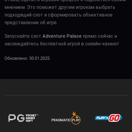
мнением. Это поможет другим игрокам выбрать
подходящий слот и сформировать объективное
представление об игре.
Запускайте слот
Adventure Palace
прямо сейчас и
наслаждайтесь бесплатной игрой в онлайн-казино!
Обновлено:
30.01.2025