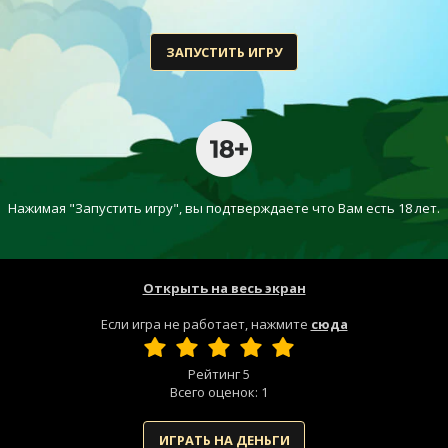
ЗАПУСТИТЬ ИГРУ
Нажимая "Запустить игру", вы подтверждаете что Вам есть 18 лет.
Открыть на весь экран
Если игра не работает, нажмите
сюда
Рейтинг
5
Всего оценок:
1
ИГРАТЬ НА ДЕНЬГИ