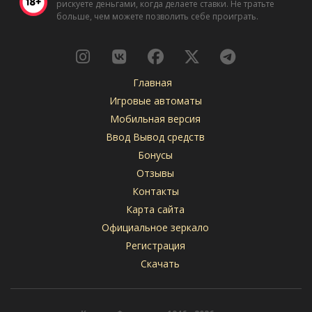
рискуете деньгами, когда делаете ставки. Не тратьте
больше, чем можете позволить себе проиграть.
Главная
Игровые автоматы
Мобильная версия
Ввод Вывод средств
Бонусы
Отзывы
Контакты
Карта сайта
Официальное зеркало
Регистрация
Скачать