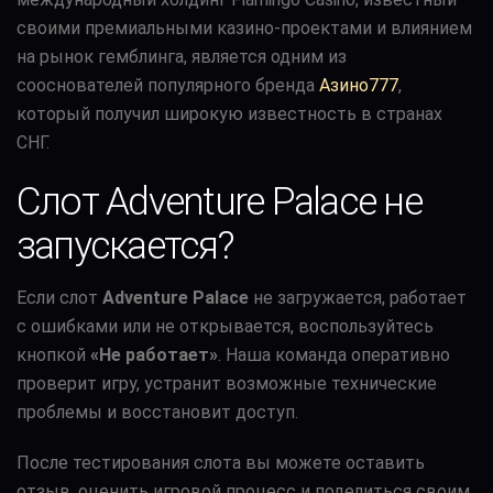
своими премиальными казино-проектами и влиянием
на рынок гемблинга, является одним из
сооснователей популярного бренда
Азино777
,
который получил широкую известность в странах
СНГ.
Слот Adventure Palace не
запускается?
Если слот
Adventure Palace
не загружается, работает
с ошибками или не открывается, воспользуйтесь
кнопкой
«Не работает»
. Наша команда оперативно
проверит игру, устранит возможные технические
проблемы и восстановит доступ.
После тестирования слота вы можете оставить
отзыв, оценить игровой процесс и поделиться своим