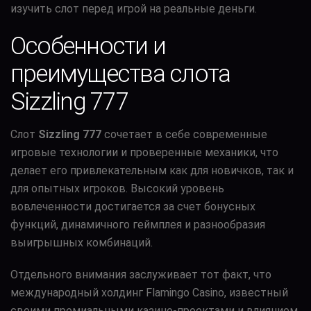
изучить слот перед игрой на реальные деньги.
Особенности и
преимущества слота
Sizzling 777
Слот
Sizzling 777
сочетает в себе современные
игровые технологии и проверенные механики, что
делает его привлекательным как для новичков, так и
для опытных игроков. Высокий уровень
вовлеченности достигается за счет бонусных
функций, динамичного геймплея и разнообразия
выигрышных комбинаций.
Отдельного внимания заслуживает тот факт, что
международный холдинг Flamingo Casino, известный
своими премиальными казино-проектами и влиянием