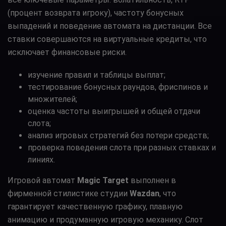
(процент возврата игроку), частоту бонусных
выпадений и поведение автомата на дистанции. Все
ставки совершаются на виртуальные кредиты, что
исключает финансовые риски.
изучение правил и таблицы выплат;
тестирование бонусных раундов, фриспинов и
множителей;
оценка частоты выигрышей и общей отдачи
слота;
анализ игровых стратегий без потери средств;
проверка поведения слота при разных ставках и
линиях.
Игровой автомат
Magic Target
выполнен в
фирменной стилистике студии
Wazdan
, что
гарантирует качественную графику, плавную
анимацию и продуманную игровую механику. Слот