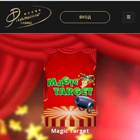
ВХОД
Magic Target