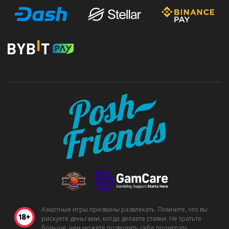
Азартные игры призваны развлекать. Помните, что вы
рискуете деньгами, когда делаете ставки. Не тратьте
больше, чем можете позволить себе проиграть.