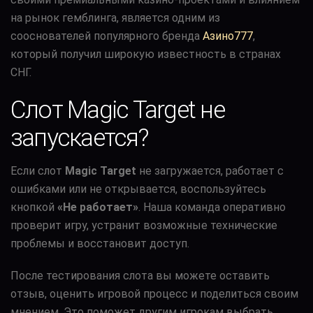
на рынок гемблинга, является одним из
сооснователей популярного бренда
Азино777
,
который получил широкую известность в странах
СНГ.
Слот Magic Target не
запускается?
Если слот
Magic Target
не загружается, работает с
ошибками или не открывается, воспользуйтесь
кнопкой
«Не работает»
. Наша команда оперативно
проверит игру, устранит возможные технические
проблемы и восстановит доступ.
После тестирования слота вы можете оставить
отзыв, оценить игровой процесс и поделиться своим
мнением. Это поможет другим игрокам выбрать