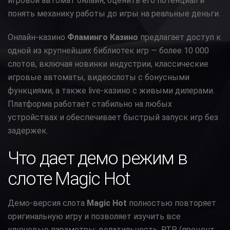
игровой автомат онлайн, оценить его потенциал и
понять механику работы до игры на реальные деньги.
Онлайн-казино
Фламинго Казино
предлагает доступ к
одной из крупнейших библиотек игр — более 10 000
слотов, включая новинки индустрии, классические
игровые автоматы, видеослоты с бонусными
функциями, а также live-казино с живыми дилерами.
Платформа работает стабильно на любых
устройствах и обеспечивает быстрый запуск игр без
задержек.
Что дает демо режим в
слоте Magic Hot
Демо-версия слота
Magic Hot
полностью повторяет
оригинальную игру и позволяет изучить все
ключевые параметры: волатильность, RTP (процент