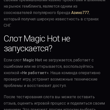
на рынок гемблинга, является одним из
сооснователей популярного бренда
Азино777
,
который получил широкую известность в странах
СНГ.
Слот Magic Hot не
запускается?
Если слот
Magic Hot
не загружается, работает с
ошибками или не открывается, воспользуйтесь
кнопкой
«Не работает»
. Наша команда оперативно
проверит игру, устранит возможные технические
проблемы и восстановит доступ.
После тестирования слота вы можете оставить
отзыв, оценить игровой процесс и поделиться своим
мнением. Это поможет другим игрокам выбрать