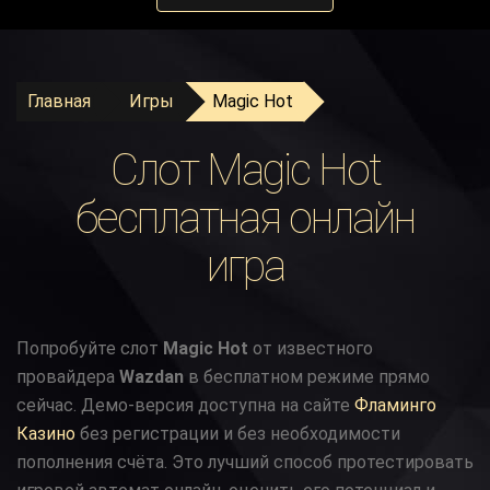
Главная
Игры
Magic Hot
Слот Magic Hot
бесплатная онлайн
игра
Попробуйте слот
Magic Hot
от известного
провайдера
Wazdan
в бесплатном режиме прямо
сейчас. Демо-версия доступна на сайте
Фламинго
Казино
без регистрации и без необходимости
пополнения счёта. Это лучший способ протестировать