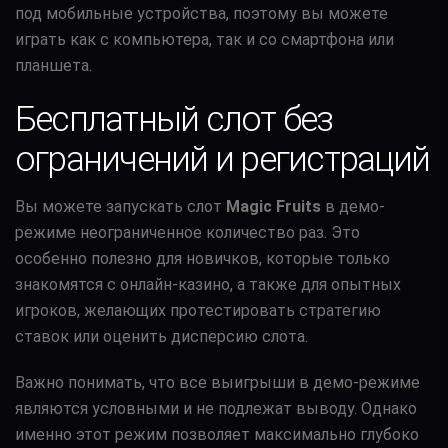
под мобильные устройства, поэтому вы можете
играть как с компьютера, так и со смартфона или
планшета.
Бесплатный слот без
ограничений и регистраций
Вы можете запускать слот
Magic Fruits
в демо-
режиме неограниченное количество раз. Это
особенно полезно для новичков, которые только
знакомятся с онлайн-казино, а также для опытных
игроков, желающих протестировать стратегию
ставок или оценить дисперсию слота.
Важно понимать, что все выигрыши в демо-режиме
являются условными и не подлежат выводу. Однако
именно этот режим позволяет максимально глубоко