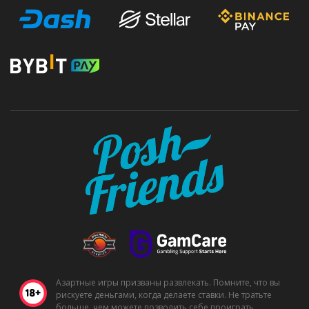
Азартные игры призваны развлекать. Помните, что вы
рискуете деньгами, когда делаете ставки. Не тратьте
больше, чем можете позволить себе проиграть.