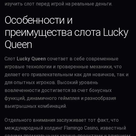
изучить слот перед игрой на реальные деньги.
Особенности и
преимущества слота Lucky
Queen
Слот
Lucky Queen
сочетает в себе современные
игровые технологии и проверенные механики, что
делает его привлекательным как для новичков, так и
для опытных игроков. Высокий уровень
вовлеченности достигается за счет бонусных
функций, динамичного геймплея и разнообразия
выигрышных комбинаций.
Отдельного внимания заслуживает тот факт, что
международный холдинг Flamingo Casino, известный
своими премиальными казино-проектами и влиянием