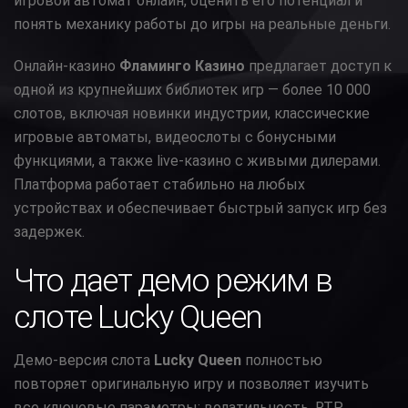
игровой автомат онлайн, оценить его потенциал и
понять механику работы до игры на реальные деньги.
Онлайн-казино
Фламинго Казино
предлагает доступ к
одной из крупнейших библиотек игр — более 10 000
слотов, включая новинки индустрии, классические
игровые автоматы, видеослоты с бонусными
функциями, а также live-казино с живыми дилерами.
Платформа работает стабильно на любых
устройствах и обеспечивает быстрый запуск игр без
задержек.
Что дает демо режим в
слоте Lucky Queen
Демо-версия слота
Lucky Queen
полностью
повторяет оригинальную игру и позволяет изучить
все ключевые параметры: волатильность, RTP