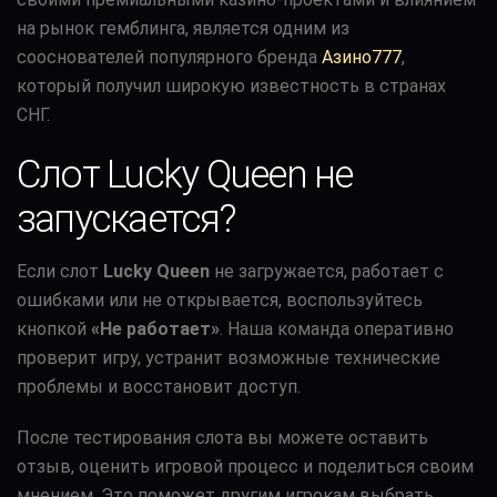
на рынок гемблинга, является одним из
сооснователей популярного бренда
Азино777
,
который получил широкую известность в странах
СНГ.
Слот Lucky Queen не
запускается?
Если слот
Lucky Queen
не загружается, работает с
ошибками или не открывается, воспользуйтесь
кнопкой
«Не работает»
. Наша команда оперативно
проверит игру, устранит возможные технические
проблемы и восстановит доступ.
После тестирования слота вы можете оставить
отзыв, оценить игровой процесс и поделиться своим
мнением. Это поможет другим игрокам выбрать