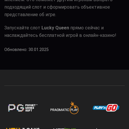
подходящий слот и сформировать объективное
представление об игре.
Запускайте слот
Lucky Queen
прямо сейчас и
наслаждайтесь бесплатной игрой в онлайн-казино!
Обновлено:
30.01.2025