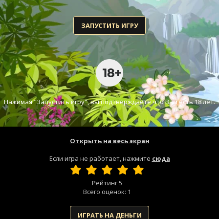
ЗАПУСТИТЬ ИГРУ
Нажимая "Запустить игру", вы подтверждаете что Вам есть 18 лет.
Открыть на весь экран
Если игра не работает, нажмите
сюда
Рейтинг
5
Всего оценок:
1
ИГРАТЬ НА ДЕНЬГИ