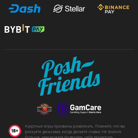
Азартные игры призваны развлекать. Помните, что вы
рискуете деньгами, когда делаете ставки. Не тратьте
больше, чем можете позволить себе проиграть.