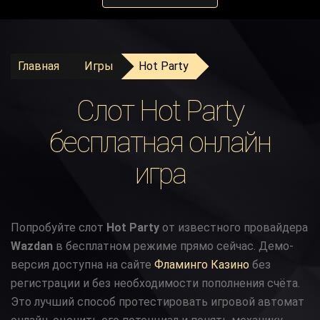
Главная
Игры
Hot Party
Слот Hot Party
бесплатная онлайн
игра
Попробуйте слот
Hot Party
от известного провайдера
Wazdan
в бесплатном режиме прямо сейчас. Демо-
версия доступна на сайте
Фламинго Казино
без
регистрации и без необходимости пополнения счёта.
Это лучший способ протестировать игровой автомат