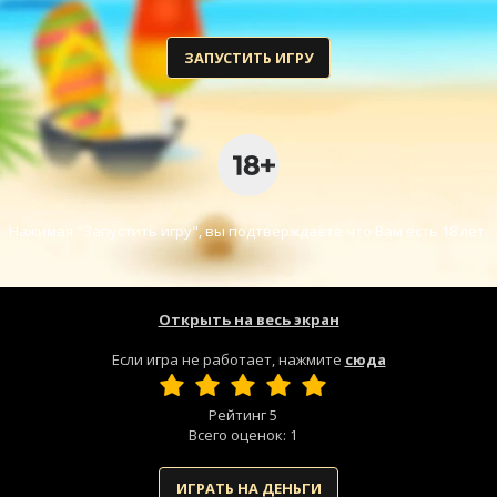
ЗАПУСТИТЬ ИГРУ
Нажимая "Запустить игру", вы подтверждаете что Вам есть 18 лет.
Открыть на весь экран
Если игра не работает, нажмите
сюда
Рейтинг
5
Всего оценок:
1
ИГРАТЬ НА ДЕНЬГИ