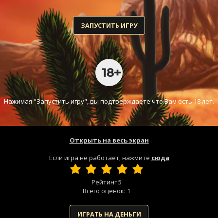
ЗАПУСТИТЬ ИГРУ
Нажимая "Запустить игру", вы подтверждаете что Вам есть 18 лет.
Открыть на весь экран
Если игра не работает, нажмите
сюда
Рейтинг
5
Всего оценок:
1
ИГРАТЬ НА ДЕНЬГИ