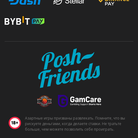
Азартные игры призваны развлекать. Помните, что вы
рискуете деньгами, когда делаете ставки. Не тратьте
больше, чем можете позволить себе проиграть.