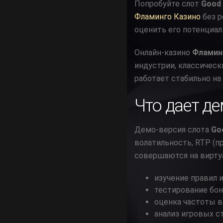
Попробуйте слот
Good 
Фламинго Казино
без р
оценить его потенциал
Онлайн-казино
Фламин
индустрии, классическ
работает стабильно на
Что дает де
Демо-версия слота
Go
волатильность, RTP (п
совершаются на вирту
изучение правил 
тестирование бон
оценка частоты в
анализ игровых с