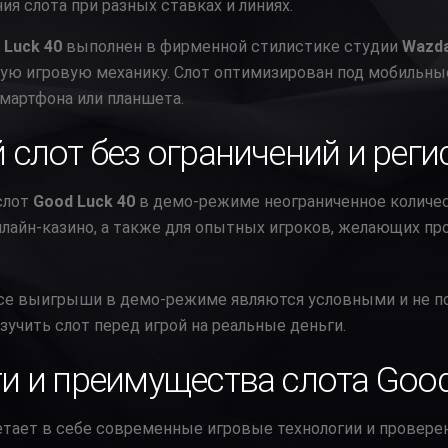
ия слота при разных ставках и линиях.
 Luck 40
выполнен в фирменной стилистике студии
Wazd
ую игровую механику. Слот оптимизирован под мобильные
смартфона или планшета.
 слот без ограничений и реги
слот
Good Luck 40
в демо-режиме неограниченное количест
нлайн-казино, а также для опытных игроков, желающих п
все выигрыши в демо-режиме являются условными и не п
зучить слот перед игрой на реальные деньги.
и и преимущества слота Good
тает в себе современные игровые технологии и проверен