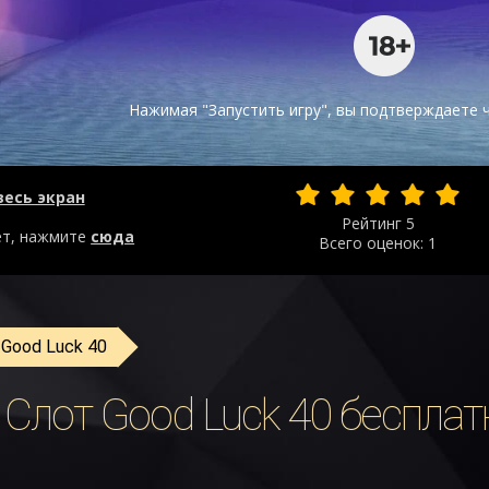
Нажимая "Запустить игру", вы подтверждаете ч
весь экран
Рейтинг
5
ет, нажмите
сюда
Всего оценок:
1
Good Luck 40
Слот Good Luck 40 бесплат