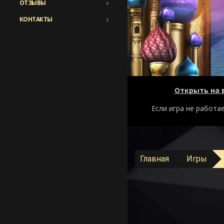
ОТЗЫВЫ
КОНТАКТЫ
Открыть на 
Если игра не работа
Главная
Игры