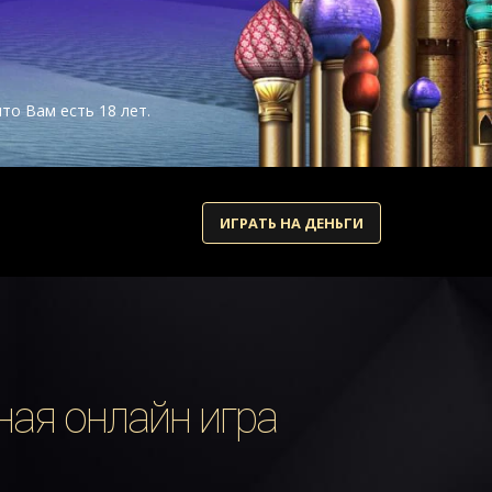
то Вам есть 18 лет.
ИГРАТЬ НА ДЕНЬГИ
ная онлайн игра