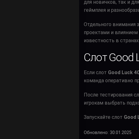
для новичков, так и д
геймплея и разнообра
Отдельного внимания з
проектами и влиянием 
известность в странах
Слот Good L
Если слот
Good Luck 4
команда оперативно пр
После тестирования с
игрокам выбрать подх
Запускайте слот
Good 
Обновлено:
30.01.2025