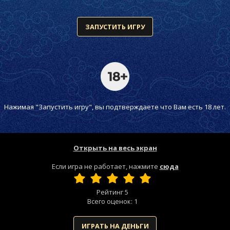
ЗАПУСТИТЬ ИГРУ
Нажимая "Запустить игру", вы подтверждаете что Вам есть 18 лет.
Открыть на весь экран
Если игра не работает, нажмите
сюда
Рейтинг
5
Всего оценок:
1
ИГРАТЬ НА ДЕНЬГИ