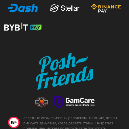
Азартные игры призваны развлекать. Помните, что вы
рискуете деньгами, когда делаете ставки. Не тратьте
больше, чем можете позволить себе проиграть.