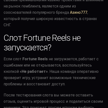
на рынок гемблинга, является одним из
сооснователей популярного бренда
Азино777
,
который получил широкую известность в странах
СНГ.
Слот Fortune Reels не
запускается?
Если слот
Fortune Reels
не загружается, работает с
ошибками или не открывается, воспользуйтесь
кнопкой
«Не работает»
. Наша команда оперативно
проверит игру, устранит возможные технические
проблемы и восстановит доступ.
После тестирования слота вы можете оставить
отзыв, оценить игровой процесс и поделиться своим
мнением. Это поможет другим игрокам выбрать