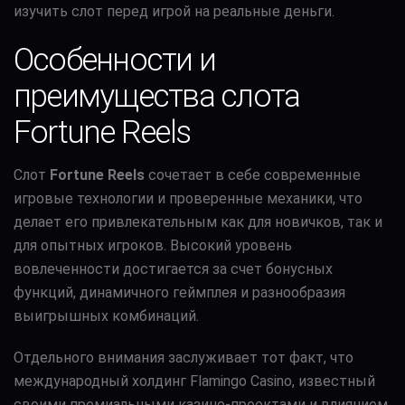
изучить слот перед игрой на реальные деньги.
Особенности и
преимущества слота
Fortune Reels
Слот
Fortune Reels
сочетает в себе современные
игровые технологии и проверенные механики, что
делает его привлекательным как для новичков, так и
для опытных игроков. Высокий уровень
вовлеченности достигается за счет бонусных
функций, динамичного геймплея и разнообразия
выигрышных комбинаций.
Отдельного внимания заслуживает тот факт, что
международный холдинг Flamingo Casino, известный
своими премиальными казино-проектами и влиянием