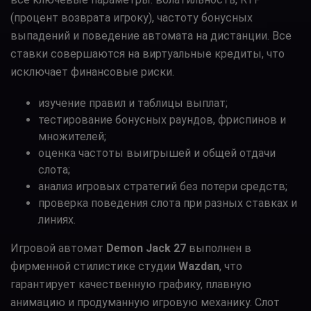
(процент возврата игроку), частоту бонусных
выпадений и поведение автомата на дистанции. Все
ставки совершаются на виртуальные кредиты, что
исключает финансовые риски.
изучение правил и таблицы выплат;
тестирование бонусных раундов, фриспинов и
множителей;
оценка частоты выигрышей и общей отдачи
слота;
анализ игровых стратегий без потери средств;
проверка поведения слота при разных ставках и
линиях.
Игровой автомат
Demon Jack 27
выполнен в
фирменной стилистике студии
Wazdan
, что
гарантирует качественную графику, плавную
анимацию и продуманную игровую механику. Слот