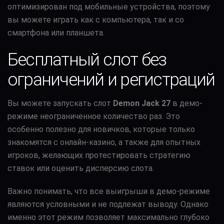
оптимизирован под мобильные устройства, поэтому
вы можете играть как с компьютера, так и со
смартфона или планшета.
Бесплатный слот без
ограничений и регистраций
Вы можете запускать слот
Demon Jack 27
в демо-
режиме неограниченное количество раз. Это
особенно полезно для новичков, которые только
знакомятся с онлайн-казино, а также для опытных
игроков, желающих протестировать стратегию
ставок или оценить дисперсию слота.
Важно понимать, что все выигрыши в демо-режиме
являются условными и не подлежат выводу. Однако
именно этот режим позволяет максимально глубоко