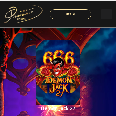
ВХОД
Demon Jack 27