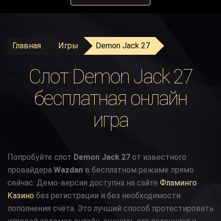
Главная
Игры
Demon Jack 27
Слот Demon Jack 27
бесплатная онлайн
игра
Попробуйте слот
Demon Jack 27
от известного
провайдера
Wazdan
в бесплатном режиме прямо
сейчас. Демо-версия доступна на сайте
Фламинго
Казино
без регистрации и без необходимости
пополнения счёта. Это лучший способ протестировать