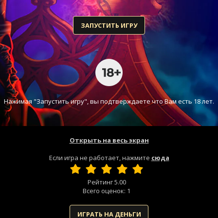
ЗАПУСТИТЬ ИГРУ
Нажимая "Запустить игру", вы подтверждаете что Вам есть 18 лет.
Открыть на весь экран
Если игра не работает, нажмите
сюда
Рейтинг
5.00
Всего оценок:
1
ИГРАТЬ НА ДЕНЬГИ