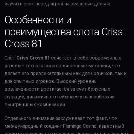
изучить слот перед игрой на реальные деньги.
Особенности и
преимущества слота Criss
Cross 81
Слот
Criss Cross 81
сочетает в себе современные
игровые технологии и проверенные механики, что
делает его привлекательным как для новичков, так и
для опытных игроков. Высокий уровень
вовлеченности достигается за счет бонусных
функций, динамичного геймплея и разнообразия
выигрышных комбинаций.
Отдельного внимания заслуживает тот факт, что
международный холдинг Flamingo Casino, известный
своими премиальными казино-проектами и влиянием