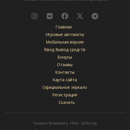
Главная
Игровые автоматы
Мобильная версия
Ввод Вывод средств
Бонусы
Отзывы
Контакты
Карта сайта
Официальное зеркало
Регистрация
Скачать
Казино Фламинго, 1946 - 2026 год