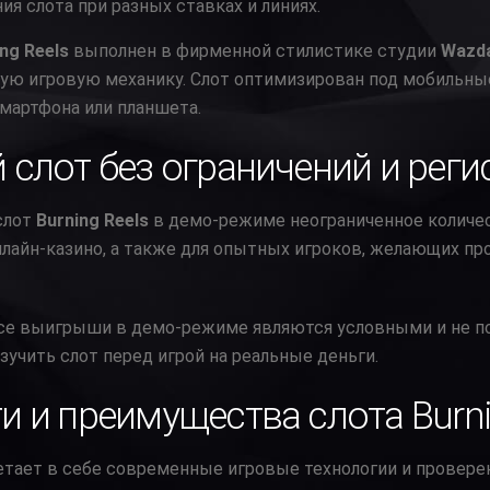
ия слота при разных ставках и линиях.
ng Reels
выполнен в фирменной стилистике студии
Wazd
ую игровую механику. Слот оптимизирован под мобильные
смартфона или планшета.
 слот без ограничений и реги
слот
Burning Reels
в демо-режиме неограниченное количест
нлайн-казино, а также для опытных игроков, желающих п
все выигрыши в демо-режиме являются условными и не п
зучить слот перед игрой на реальные деньги.
и и преимущества слота Burni
тает в себе современные игровые технологии и проверен