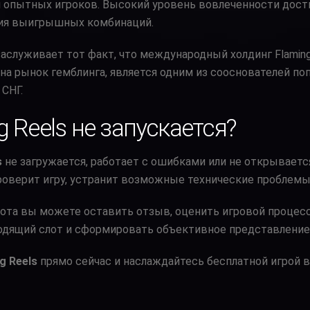
ля опытных игроков. Высокий уровень вовлеченности дост
зия выигрышных комбинаций.
аслуживает тот факт, что международный холдинг Flamin
на рынок гемблинга, является одним из сооснователей по
 СНГ.
g Reels не запускается?
s
не загружается, работает с ошибками или не открываетс
оверит игру, устранит возможные технические проблемы
лота вы можете оставить отзыв, оценить игровой процес
одящий слот и сформировать объективное представление 
g Reels
прямо сейчас и наслаждайтесь бесплатной игрой в