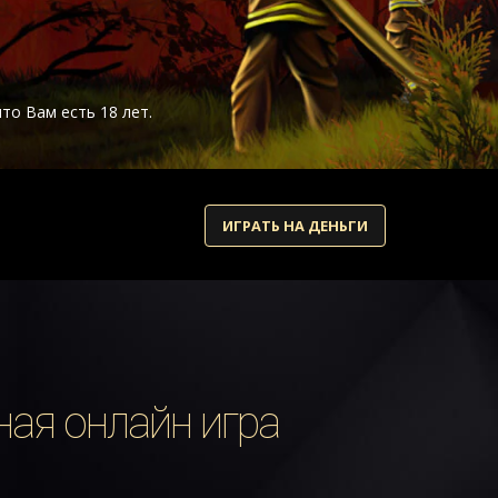
то Вам есть 18 лет.
ИГРАТЬ НА ДЕНЬГИ
ная онлайн игра