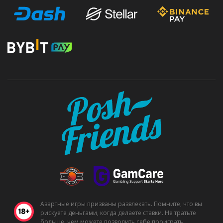
Азартные игры призваны развлекать. Помните, что вы
рискуете деньгами, когда делаете ставки. Не тратьте
больше, чем можете позволить себе проиграть.