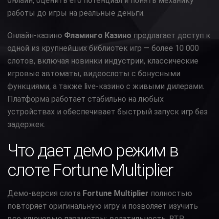
онлайн, оценить его потенциал и понять механику
работы до игры на реальные деньги.
Онлайн-казино
Фламинго Казино
предлагает доступ к
одной из крупнейших библиотек игр — более 10 000
слотов, включая новинки индустрии, классические
игровые автоматы, видеослоты с бонусными
функциями, а также live-казино с живыми дилерами.
Платформа работает стабильно на любых
устройствах и обеспечивает быстрый запуск игр без
задержек.
Что дает демо режим в
слоте Fortune Multiplier
Демо-версия слота
Fortune Multiplier
полностью
повторяет оригинальную игру и позволяет изучить
все ключевые параметры: волатильность, RTP