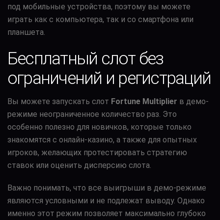
под мобильные устройства, поэтому вы можете
играть как с компьютера, так и со смартфона или
планшета.
Бесплатный слот без
ограничений и регистраций
Вы можете запускать слот
Fortune Multiplier
в демо-
режиме неограниченное количество раз. Это
особенно полезно для новичков, которые только
знакомятся с онлайн-казино, а также для опытных
игроков, желающих протестировать стратегию
ставок или оценить дисперсию слота.
Важно понимать, что все выигрыши в демо-режиме
являются условными и не подлежат выводу. Однако
именно этот режим позволяет максимально глубоко