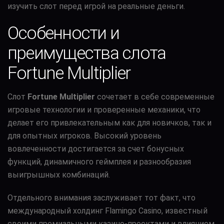
изучить слот перед игрой на реальные деньги.
Особенности и
преимущества слота
Fortune Multiplier
Слот
Fortune Multiplier
сочетает в себе современные
игровые технологии и проверенные механики, что
делает его привлекательным как для новичков, так и
для опытных игроков. Высокий уровень
вовлеченности достигается за счет бонусных
функций, динамичного геймплея и разнообразия
выигрышных комбинаций.
Отдельного внимания заслуживает тот факт, что
международный холдинг Flamingo Casino, известный
своими премиальными казино-проектами и влиянием