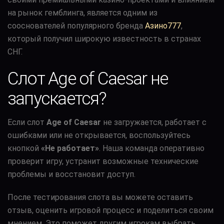
на рынок гемблинга, является одним из
сооснователей популярного бренда
Азино777
,
который получил широкую известность в странах
СНГ.
Слот Age of Caesar не
запускается?
Если слот
Age of Caesar
не загружается, работает с
ошибками или не открывается, воспользуйтесь
кнопкой
«Не работает»
. Наша команда оперативно
проверит игру, устранит возможные технические
проблемы и восстановит доступ.
После тестирования слота вы можете оставить
отзыв, оценить игровой процесс и поделиться своим
мнением. Это поможет другим игрокам выбрать