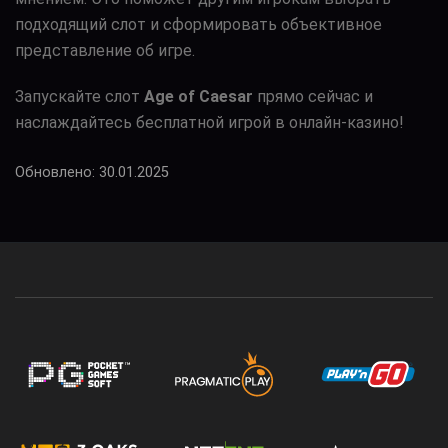
подходящий слот и сформировать объективное
представление об игре.
Запускайте слот
Age of Caesar
прямо сейчас и
наслаждайтесь бесплатной игрой в онлайн-казино!
Обновлено:
30.01.2025