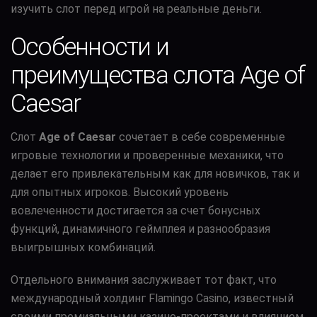
изучить слот перед игрой на реальные деньги.
Особенности и
преимущества слота Age of
Caesar
Слот
Age of Caesar
сочетает в себе современные
игровые технологии и проверенные механики, что
делает его привлекательным как для новичков, так и
для опытных игроков. Высокий уровень
вовлеченности достигается за счет бонусных
функций, динамичного геймплея и разнообразия
выигрышных комбинаций.
Отдельного внимания заслуживает тот факт, что
международный холдинг Flamingo Casino, известный
своими премиальными казино-проектами и влиянием