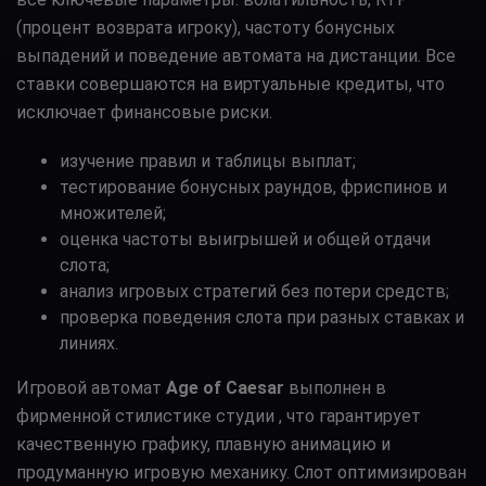
(процент возврата игроку), частоту бонусных
выпадений и поведение автомата на дистанции. Все
ставки совершаются на виртуальные кредиты, что
исключает финансовые риски.
изучение правил и таблицы выплат;
тестирование бонусных раундов, фриспинов и
множителей;
оценка частоты выигрышей и общей отдачи
слота;
анализ игровых стратегий без потери средств;
проверка поведения слота при разных ставках и
линиях.
Игровой автомат
Age of Caesar
выполнен в
фирменной стилистике студии
, что гарантирует
качественную графику, плавную анимацию и
продуманную игровую механику. Слот оптимизирован