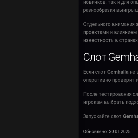
новичков, так и для о
разнообразия выигры
Отдельного внимания з
проектами и влиянием 
известность в странах
Слот Gemhal
Если слот
Gemhalla
не 
оперативно проверит и
После тестирования с
игрокам выбрать подх
Запускайте слот
Gemha
Обновлено:
30.01.2025