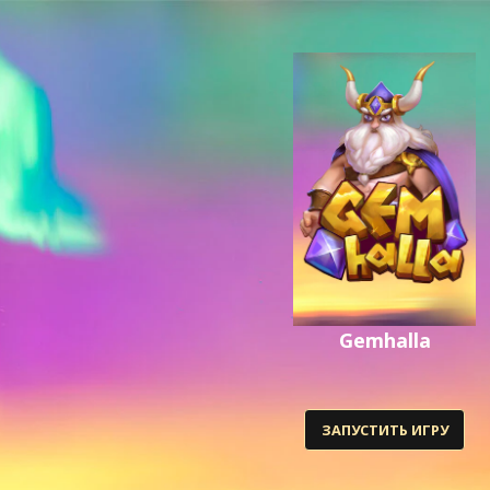
Gemhalla
ЗАПУСТИТЬ ИГРУ