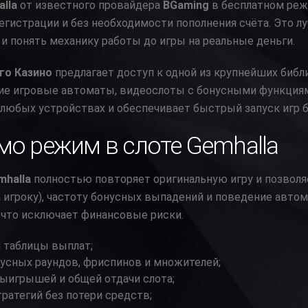
lla
от известного провайдера
BGaming
в бесплатном реж
егистрации и без необходимости пополнения счёта. Это л
 и понять механику работы до игры на реальные деньги.
го Казино
предлагает доступ к одной из крупнейших библи
ие игровые автоматы, видеослоты с бонусными функциями
 любых устройствах и обеспечивает быстрый запуск игр б
емо режим в слоте Gemhalla
mhalla
полностью повторяет оригинальную игру и позволя
 игроку), частоту бонусных выпадений и поведение автом
 что исключает финансовые риски.
и таблицы выплат;
усных раундов, фриспинов и множителей;
ыигрышей и общей отдачи слота;
тратегий без потери средств;