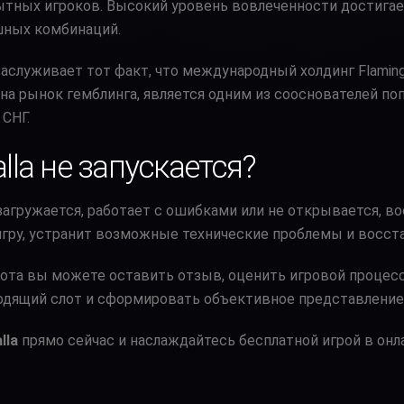
пытных игроков. Высокий уровень вовлеченности достигае
шных комбинаций.
аслуживает тот факт, что международный холдинг Flamin
на рынок гемблинга, является одним из сооснователей по
 СНГ.
la не запускается?
загружается, работает с ошибками или не открывается, в
гру, устранит возможные технические проблемы и восст
лота вы можете оставить отзыв, оценить игровой процес
одящий слот и сформировать объективное представление 
lla
прямо сейчас и наслаждайтесь бесплатной игрой в онл