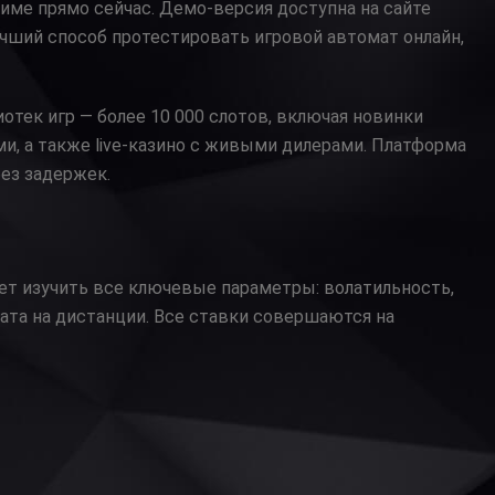
име прямо сейчас. Демо-версия доступна на сайте
учший способ протестировать игровой автомат онлайн,
отек игр — более 10 000 слотов, включая новинки
, а также live-казино с живыми дилерами. Платформа
ез задержек.
ет изучить все ключевые параметры: волатильность,
ата на дистанции. Все ставки совершаются на