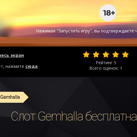
Нажимая "Запустить игру", вы подтверждаете ч
весь экран
Рейтинг
5
ет, нажмите
сюда
Всего оценок:
1
Gemhalla
Слот Gemhalla бесплатна