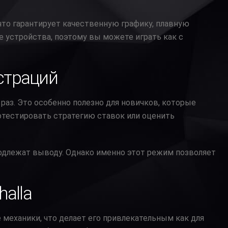
 что гарантирует качественную графику, плавную
 устройства, поэтому вы можете играть как с
страций
аз. Это особенно полезно для новичков, которые
ротестировать стратегию ставок или оценить
одлежат выводу. Однако именно этот режим позволяет
alla
механики, что делает его привлекательным как для