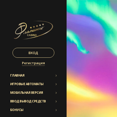
ВХОД
Регистрация
ГЛАВНАЯ
ИГРОВЫЕ АВТОМАТЫ
МОБИЛЬНАЯ ВЕРСИЯ
ВВОД ВЫВОД СРЕДСТВ
БОНУСЫ