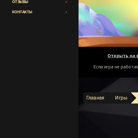
ОТЗЫВЫ
КОНТАКТЫ
Открыть на 
Если игра не работа
Главная
Игры