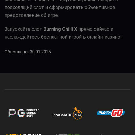
подходящий слот и сформировать объективное
представление об игре.
Запускайте слот
Burning Chilli X
прямо сейчас и
наслаждайтесь бесплатной игрой в онлайн-казино!
Обновлено:
30.01.2025