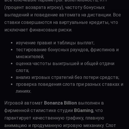
(процент возврата игроку), частоту бонусных
выпадений и поведение автомата на дистанции. Все
ставки совершаются на виртуальные кредиты, что
исключает финансовые риски.
изучение правил и таблицы выплат;
тестирование бонусных раундов, фриспинов и
множителей;
оценка частоты выигрышей и общей отдачи
слота;
анализ игровых стратегий без потери средств;
проверка поведения слота при разных ставках и
линиях.
Игровой автомат
Bonanza Billion
выполнен в
фирменной стилистике студии
BGaming
, что
гарантирует качественную графику, плавную
анимацию и продуманную игровую механику. Слот