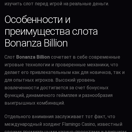
изучить слот перед игрой на реальные деньги.
Особенности и
преимущества слота
Bonanza Billion
Слот
Bonanza Billion
сочетает в себе современные
игровые технологии и проверенные механики, что
делает его привлекательным как для новичков, так и
для опытных игроков. Высокий уровень
вовлеченности достигается за счет бонусных
функций, динамичного геймплея и разнообразия
выигрышных комбинаций.
Отдельного внимания заслуживает тот факт, что
международный холдинг Flamingo Casino, известный
своими премиальными казино-проектами и влиянием