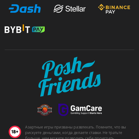
Азартные игры призваны развлекать. Помните, что вы
рискуете деньгами, когда делаете ставки. Не тратьте
больше, чем можете позволить себе проиграть.