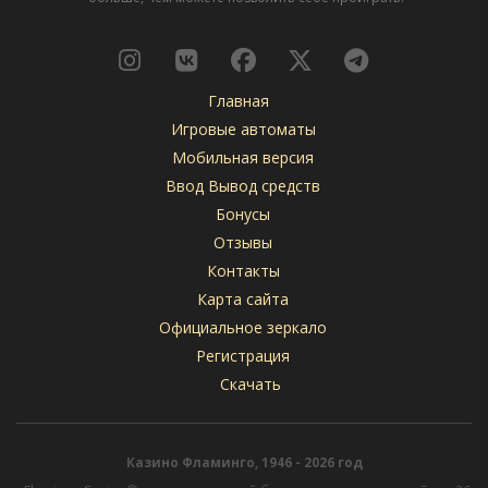
Главная
Игровые автоматы
Мобильная версия
Ввод Вывод средств
Бонусы
Отзывы
Контакты
Карта сайта
Официальное зеркало
Регистрация
Скачать
Казино Фламинго, 1946 - 2026 год