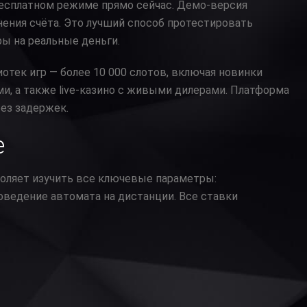
есплатном режиме прямо сейчас. Демо-версия
нения счёта. Это лучший способ протестировать
ры на реальные деньги.
отек игр — более 10 000 слотов, включая новинки
, а также live-казино с живыми дилерами. Платформа
ез задержек.
e
оляет изучить все ключевые параметры:
поведение автомата на дистанции. Все ставки