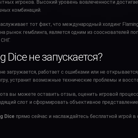
пытных игроков. Высокий уровень вовлеченности достигае
шных комбинаций.
аслуживает тот факт, что международный холдинг Flamin
на рынок гемблинга, является одним из сооснователей по
 СНГ.
g Dice не запускается?
не загружается, работает с ошибками или не открывается
гру, устранит возможные технические проблемы и восст
лота вы можете оставить отзыв, оценить игровой процес
одящий слот и сформировать объективное представление 
g Dice
прямо сейчас и наслаждайтесь бесплатной игрой в 