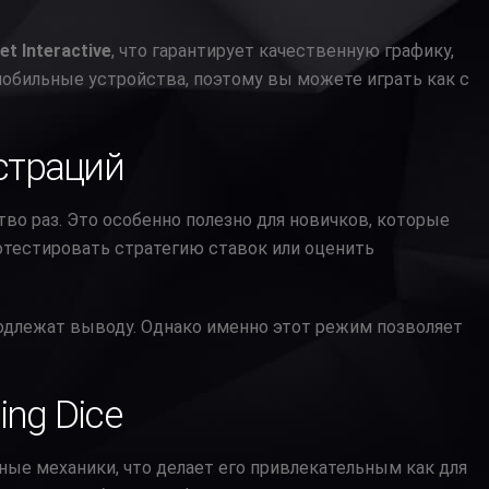
t Interactive
, что гарантирует качественную графику,
обильные устройства, поэтому вы можете играть как с
страций
во раз. Это особенно полезно для новичков, которые
ротестировать стратегию ставок или оценить
одлежат выводу. Однако именно этот режим позволяет
ng Dice
ые механики, что делает его привлекательным как для