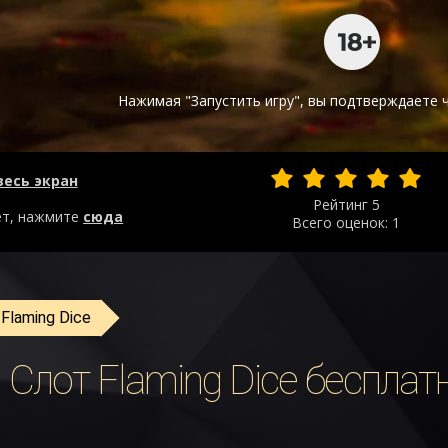
Нажимая "Запустить игру", вы подтверждаете ч
весь экран
Рейтинг
5
ет, нажмите
сюда
Всего оценок:
1
Flaming Dice
Слот Flaming Dice бесплат