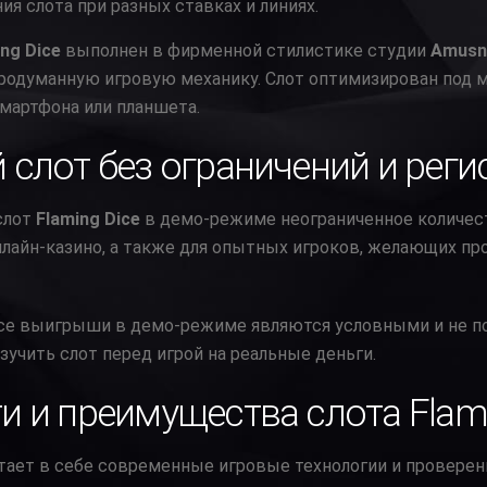
ия слота при разных ставках и линиях.
ng Dice
выполнен в фирменной стилистике студии
Amusne
родуманную игровую механику. Слот оптимизирован под м
смартфона или планшета.
 слот без ограничений и реги
слот
Flaming Dice
в демо-режиме неограниченное количест
нлайн-казино, а также для опытных игроков, желающих п
все выигрыши в демо-режиме являются условными и не п
зучить слот перед игрой на реальные деньги.
и и преимущества слота Flami
тает в себе современные игровые технологии и проверенн