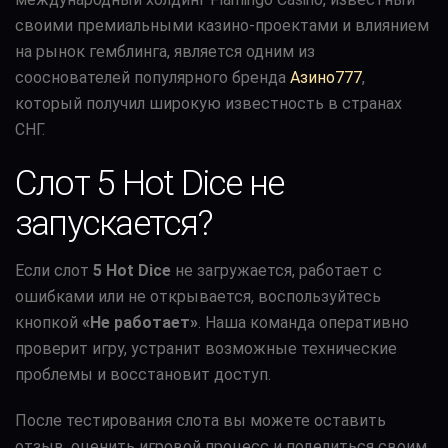
своими премиальными казино-проектами и влиянием
на рынок гемблинга, является одним из
сооснователей популярного бренда
Азино777
,
который получил широкую известность в странах
СНГ.
Слот 5 Hot Dice не
запускается?
Если слот
5 Hot Dice
не загружается, работает с
ошибками или не открывается, воспользуйтесь
кнопкой
«Не работает»
. Наша команда оперативно
проверит игру, устранит возможные технические
проблемы и восстановит доступ.
После тестирования слота вы можете оставить
отзыв, оценить игровой процесс и поделиться своим