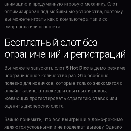
анимацию и продуманную игровую механику. Слот
оптимизирован под мобильные устройства, поэтому
вы можете играть как с компьютера, так и со
смартфона или планшета.
Бесплатный слот без
ограничений и регистраций
Вы можете запускать слот
5 Hot Dice
в демо-режиме
неограниченное количество раз. Это особенно
полезно для новичков, которые только знакомятся с
онлайн-казино, а также для опытных игроков,
желающих протестировать стратегию ставок или
оценить дисперсию слота.
Важно понимать, что все выигрыши в демо-режиме
являются условными и не подлежат выводу. Однако