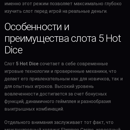
именно этот режим позволяет максимально глубоко
изучить слот перед игрой на реальные деньги.
Особенности и
преимущества слота 5 Hot
Dice
Слот
5 Hot Dice
сочетает в себе современные
игровые технологии и проверенные механики, что
делает его привлекательным как для новичков, так и
для опытных игроков. Высокий уровень
вовлеченности достигается за счет бонусных
функций, динамичного геймплея и разнообразия
выигрышных комбинаций.
Отдельного внимания заслуживает тот факт, что
международный холдинг Flamingo Casino, известный