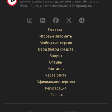
рискуете деньгами, когда делаете ставки. Не тратьте
больше, чем можете позволить себе проиграть.
Главная
Игровые автоматы
Мобильная версия
Ввод Вывод средств
Бонусы
Отзывы
Контакты
Карта сайта
Официальное зеркало
Регистрация
Скачать