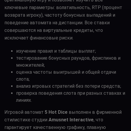
ключевые параметры: волатильность, RTP (процент
возврата игроку), частоту бонусных выпадений и
поведение автомата на дистанции. Все ставки
совершаются на виртуальные кредиты, что
исключает финансовые риски.
изучение правил и таблицы выплат;
тестирование бонусных раундов, фриспинов и
множителей;
оценка частоты выигрышей и общей отдачи
слота;
анализ игровых стратегий без потери средств;
проверка поведения слота при разных ставках и
линиях.
Игровой автомат
5 Hot Dice
выполнен в фирменной
стилистике студии
Amusnet Interactive
, что
гарантирует качественную графику, плавную