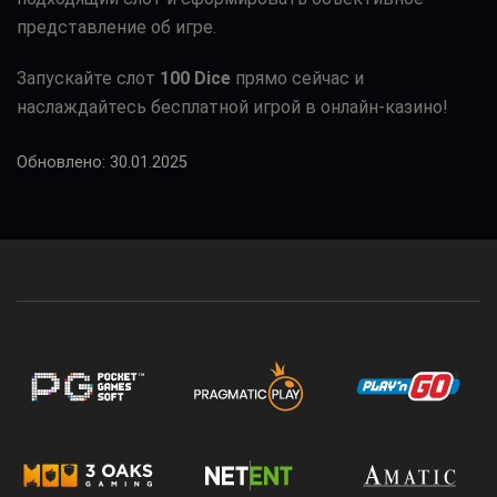
представление об игре.
Запускайте слот
100 Dice
прямо сейчас и
наслаждайтесь бесплатной игрой в онлайн-казино!
Обновлено:
30.01.2025