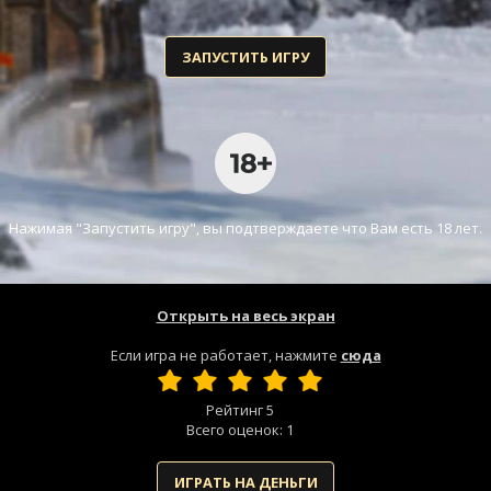
ЗАПУСТИТЬ ИГРУ
Нажимая "Запустить игру", вы подтверждаете что Вам есть 18 лет.
Открыть на весь экран
Если игра не работает, нажмите
сюда
Рейтинг
5
Всего оценок:
1
ИГРАТЬ НА ДЕНЬГИ