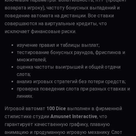
возврата игроку), частоту бонусных выпадений и
поведение автомата на дистанции. Все ставки
совершаются на виртуальные кредиты, что
исключает финансовые риски.
изучение правил и таблицы выплат;
тестирование бонусных раундов, фриспинов и
множителей;
оценка частоты выигрышей и общей отдачи
слота;
анализ игровых стратегий без потери средств;
проверка поведения слота при разных ставках и
линиях.
Игровой автомат
100 Dice
выполнен в фирменной
стилистике студии
Amusnet Interactive
, что
гарантирует качественную графику, плавную
анимацию и продуманную игровую механику. Слот