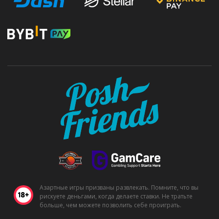
Азартные игры призваны развлекать. Помните, что вы
рискуете деньгами, когда делаете ставки. Не тратьте
больше, чем можете позволить себе проиграть.