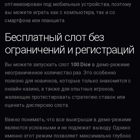
оптимизирован под мобильные устройства, поэтому
вы можете играть как с компьютера, так и со
смартфона или планшета.
Бесплатный слот без
ограничений и регистраций
Вы можете запускать слот
100 Dice
в демо-режиме
неограниченное количество раз. Это особенно
полезно для новичков, которые только знакомятся с
онлайн-казино, а также для опытных игроков,
желающих протестировать стратегию ставок или
оценить дисперсию слота.
Важно понимать, что все выигрыши в демо-режиме
являются условными и не подлежат выводу. Однако
именно этот режим позволяет максимально глубоко