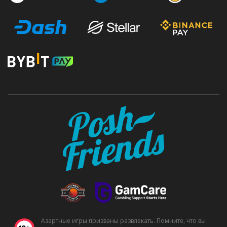
Азартные игры призваны развлекать. Помните, что вы