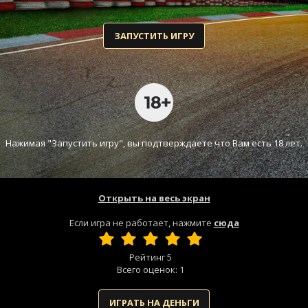
ЗАПУСТИТЬ ИГРУ
Нажимая "Запустить игру", вы подтверждаете что Вам есть 18 лет.
Открыть на весь экран
Если игра не работает, нажмите
сюда
Рейтинг
5
Всего оценок:
1
ИГРАТЬ НА ДЕНЬГИ