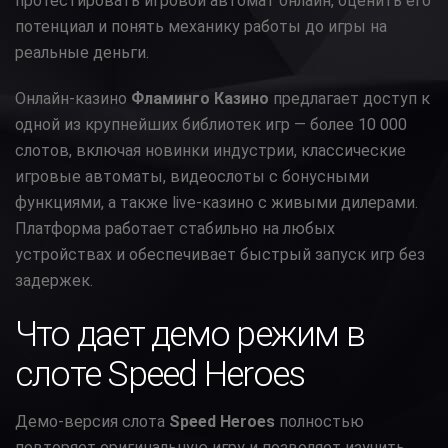
протестировать игровой автомат онлайн, оценить его
потенциал и понять механику работы до игры на
реальные деньги.
Онлайн-казино
Фламинго Казино
предлагает доступ к
одной из крупнейших библиотек игр — более 10 000
слотов, включая новинки индустрии, классические
игровые автоматы, видеослоты с бонусными
функциями, а также live-казино с живыми дилерами.
Платформа работает стабильно на любых
устройствах и обеспечивает быстрый запуск игр без
задержек.
Что дает демо режим в
слоте Speed Heroes
Демо-версия слота
Speed Heroes
полностью
повторяет оригинальную игру и позволяет изучить