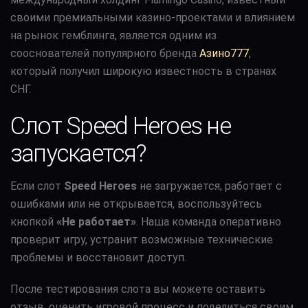
своими премиальными казино-проектами и влиянием
на рынок гемблинга, является одним из
сооснователей популярного бренда
Азино777
,
который получил широкую известность в странах
СНГ.
Слот Speed Heroes не
запускается?
Если слот
Speed Heroes
не загружается, работает с
ошибками или не открывается, воспользуйтесь
кнопкой
«Не работает»
. Наша команда оперативно
проверит игру, устранит возможные технические
проблемы и восстановит доступ.
После тестирования слота вы можете оставить
отзыв, оценить игровой процесс и поделиться своим