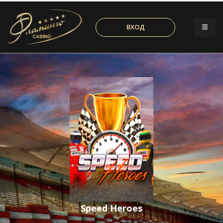
ВХОД
Speed Heroes