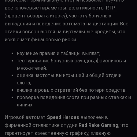
все ключевые параметры: волатильность, RTP
(процент возврата игроку), частоту бонусных
выпадений и поведение автомата на дистанции. Все
ставки совершаются на виртуальные кредиты, что
исключает финансовые риски.
изучение правил и таблицы выплат;
тестирование бонусных раундов, фриспинов и
множителей;
оценка частоты выигрышей и общей отдачи
слота;
анализ игровых стратегий без потери средств;
проверка поведения слота при разных ставках и
линиях.
Игровой автомат
Speed Heroes
выполнен в
фирменной стилистике студии
Red Rake Gaming
, что
гарантирует качественную графику, плавную