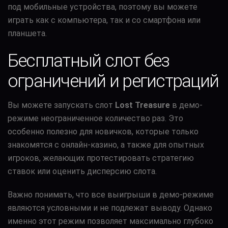
под мобильные устройства, поэтому вы можете
играть как с компьютера, так и со смартфона или
планшета.
Бесплатный слот без
ограничений и регистраций
Вы можете запускать слот
Lost Treasure
в демо-
режиме неограниченное количество раз. Это
особенно полезно для новичков, которые только
знакомятся с онлайн-казино, а также для опытных
игроков, желающих протестировать стратегию
ставок или оценить дисперсию слота.
Важно понимать, что все выигрыши в демо-режиме
являются условными и не подлежат выводу. Однако
именно этот режим позволяет максимально глубоко