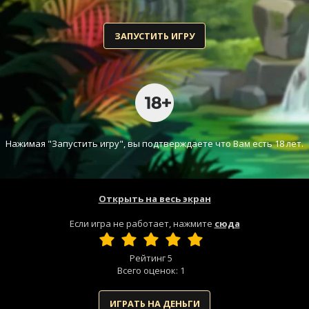
ЗАПУСТИТЬ ИГРУ
Нажимая "Запустить игру", вы подтверждаете что Вам есть 18 лет.
Открыть на весь экран
Если игра не работает, нажмите
сюда
Рейтинг
5
Всего оценок:
1
ИГРАТЬ НА ДЕНЬГИ