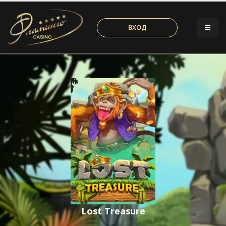
ВХОД
Lost Treasure