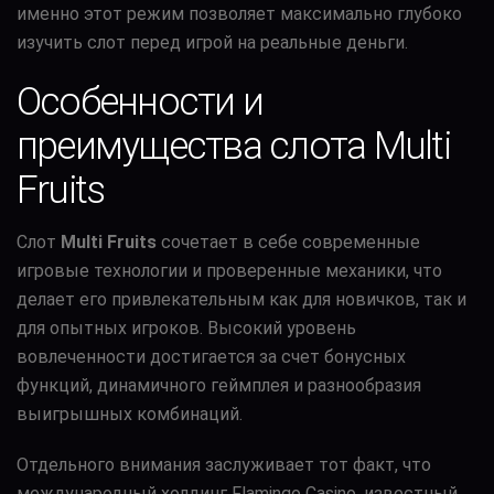
именно этот режим позволяет максимально глубоко
изучить слот перед игрой на реальные деньги.
Особенности и
преимущества слота Multi
Fruits
Слот
Multi Fruits
сочетает в себе современные
игровые технологии и проверенные механики, что
делает его привлекательным как для новичков, так и
для опытных игроков. Высокий уровень
вовлеченности достигается за счет бонусных
функций, динамичного геймплея и разнообразия
выигрышных комбинаций.
Отдельного внимания заслуживает тот факт, что
международный холдинг Flamingo Casino, известный