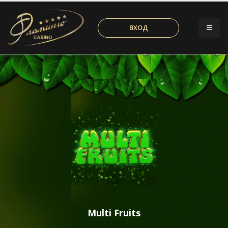
ВХОД
Multi Fruits