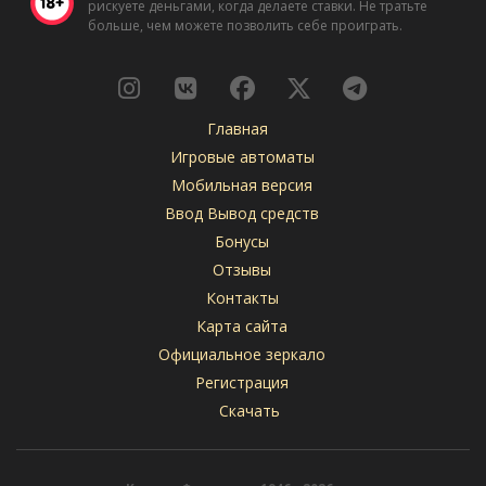
рискуете деньгами, когда делаете ставки. Не тратьте
больше, чем можете позволить себе проиграть.
Главная
Игровые автоматы
Мобильная версия
Ввод Вывод средств
Бонусы
Отзывы
Контакты
Карта сайта
Официальное зеркало
Регистрация
Скачать