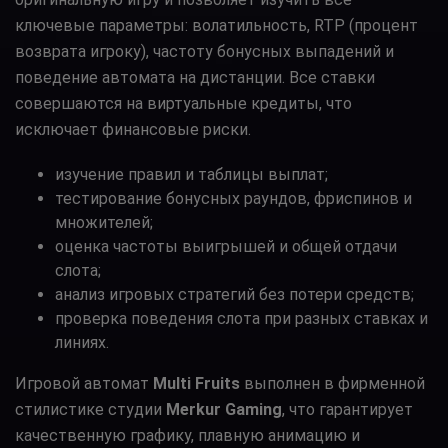
ключевые параметры: волатильность, RTP (процент
возврата игроку), частоту бонусных выпадений и
поведение автомата на дистанции. Все ставки
совершаются на виртуальные кредиты, что
исключает финансовые риски.
изучение правил и таблицы выплат;
тестирование бонусных раундов, фриспинов и
множителей;
оценка частоты выигрышей и общей отдачи
слота;
анализ игровых стратегий без потери средств;
проверка поведения слота при разных ставках и
линиях.
Игровой автомат
Multi Fruits
выполнен в фирменной
стилистике студии
Merkur Gaming
, что гарантирует
качественную графику, плавную анимацию и