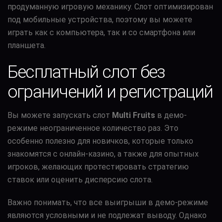
продуманную игровую механику. Слот оптимизирован
под мобильные устройства, поэтому вы можете
играть как с компьютера, так и со смартфона или
планшета.
Бесплатный слот без
ограничений и регистраций
Вы можете запускать слот
Multi Fruits
в демо-
режиме неограниченное количество раз. Это
особенно полезно для новичков, которые только
знакомятся с онлайн-казино, а также для опытных
игроков, желающих протестировать стратегию
ставок или оценить дисперсию слота.
Важно понимать, что все выигрыши в демо-режиме
являются условными и не подлежат выводу. Однако