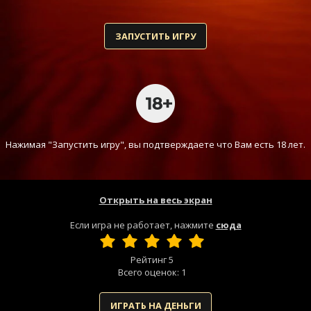
ЗАПУСТИТЬ ИГРУ
Нажимая "Запустить игру", вы подтверждаете что Вам есть 18 лет.
Открыть на весь экран
Если игра не работает, нажмите
сюда
Рейтинг
5
Всего оценок:
1
ИГРАТЬ НА ДЕНЬГИ