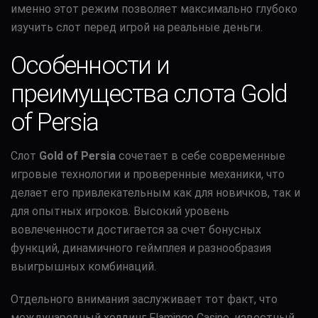
именно этот режим позволяет максимально глубоко
изучить слот перед игрой на реальные деньги.
Особенности и
преимущества слота Gold
of Persia
Слот
Gold of Persia
сочетает в себе современные
игровые технологии и проверенные механики, что
делает его привлекательным как для новичков, так и
для опытных игроков. Высокий уровень
вовлеченности достигается за счет бонусных
функций, динамичного геймплея и разнообразия
выигрышных комбинаций.
Отдельного внимания заслуживает тот факт, что
международный холдинг Flamingo Casino, известный