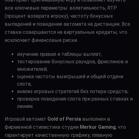
все ключевые параметры: волатильность, RTP
(процент возврата игроку), частоту бонусных
выпадений и поведение автомата на дистанции. Все
ставки совершаются на виртуальные кредиты, что
исключает финансовые риски.
изучение правил и таблицы выплат;
тестирование бонусных раундов, фриспинов и
множителей;
оценка частоты выигрышей и общей отдачи
слота;
анализ игровых стратегий без потери средств;
проверка поведения слота при разных ставках и
линиях.
Игровой автомат
Gold of Persia
выполнен в
фирменной стилистике студии
Merkur Gaming
, что
гарантирует качественную графику, плавную