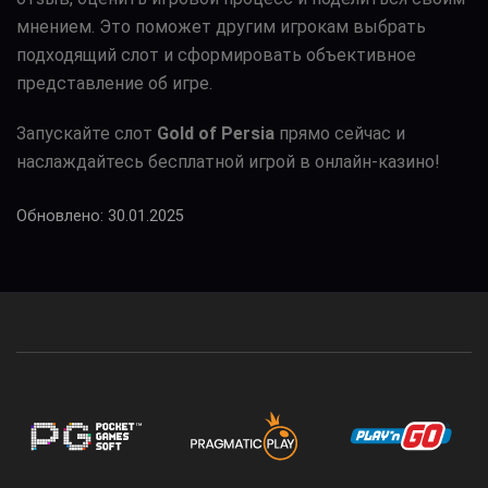
мнением. Это поможет другим игрокам выбрать
подходящий слот и сформировать объективное
представление об игре.
Запускайте слот
Gold of Persia
прямо сейчас и
наслаждайтесь бесплатной игрой в онлайн-казино!
Обновлено:
30.01.2025