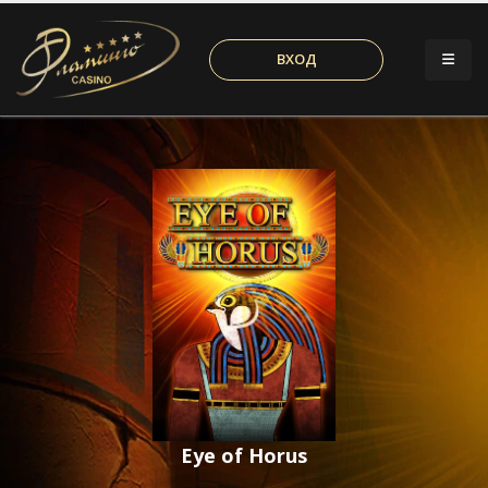
ВХОД
Eye of Horus