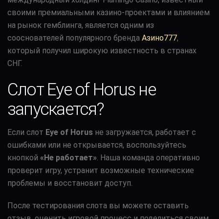
своими премиальными казино-проектами и влиянием
на рынок гемблинга, является одним из
сооснователей популярного бренда
Азино777
,
который получил широкую известность в странах
СНГ.
Слот Eye of Horus не
запускается?
Если слот
Eye of Horus
не загружается, работает с
ошибками или не открывается, воспользуйтесь
кнопкой
«Не работает»
. Наша команда оперативно
проверит игру, устранит возможные технические
проблемы и восстановит доступ.
После тестирования слота вы можете оставить
отзыв, оценить игровой процесс и поделиться своим