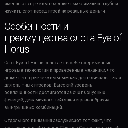
именно этот режим позволяет максимально глубоко
изучить слот перед игрой на реальные деньги.
Особенности и
преимущества слота Eye of
Horus
Слот
Eye of Horus
сочетает в себе современные
игровые технологии и проверенные механики, что
делает его привлекательным как для новичков, так и
для опытных игроков. Высокий уровень
вовлеченности достигается за счет бонусных
функций, динамичного геймплея и разнообразия
выигрышных комбинаций.
Отдельного внимания заслуживает тот факт, что
международный холдинг Flamingo Casino, известный