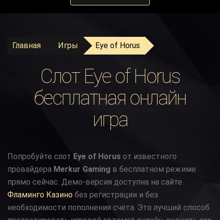
Главная
Игры
Eye of Horus
Слот Eye of Horus
бесплатная онлайн
игра
Попробуйте слот
Eye of Horus
от известного
провайдера
Merkur Gaming
в бесплатном режиме
прямо сейчас. Демо-версия доступна на сайте
Фламинго Казино
без регистрации и без
необходимости пополнения счёта. Это лучший способ