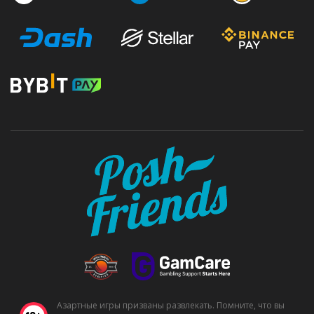
Азартные игры призваны развлекать. Помните, что вы