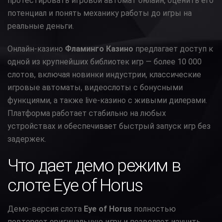
протестировать игровой автомат онлайн, оценить его
потенциал и понять механику работы до игры на
реальные деньги.
Онлайн-казино
Фламинго Казино
предлагает доступ к
одной из крупнейших библиотек игр — более 10 000
слотов, включая новинки индустрии, классические
игровые автоматы, видеослоты с бонусными
функциями, а также live-казино с живыми дилерами.
Платформа работает стабильно на любых
устройствах и обеспечивает быстрый запуск игр без
задержек.
Что дает демо режим в
слоте Eye of Horus
Демо-версия слота
Eye of Horus
полностью
повторяет оригинальную игру и позволяет изучить