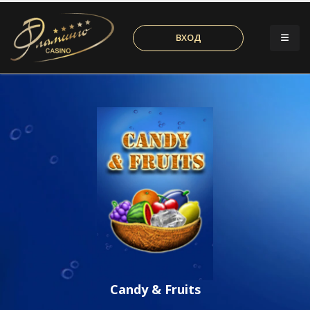
ВХОД
Candy & Fruits