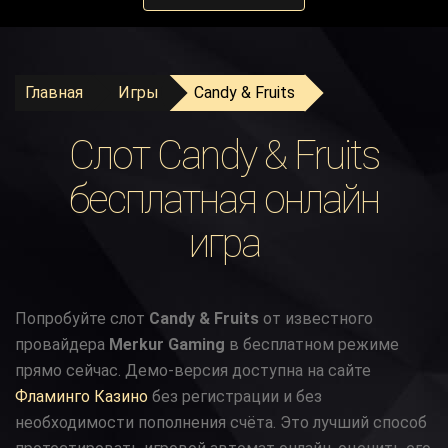
Главная
Игры
Candy & Fruits
Слот Candy & Fruits
бесплатная онлайн
игра
Попробуйте слот
Candy & Fruits
от известного
провайдера
Merkur Gaming
в бесплатном режиме
прямо сейчас. Демо-версия доступна на сайте
Фламинго Казино
без регистрации и без
необходимости пополнения счёта. Это лучший способ