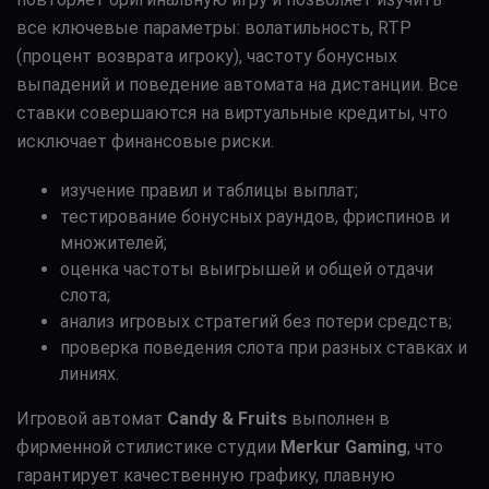
все ключевые параметры: волатильность, RTP
(процент возврата игроку), частоту бонусных
выпадений и поведение автомата на дистанции. Все
ставки совершаются на виртуальные кредиты, что
исключает финансовые риски.
изучение правил и таблицы выплат;
тестирование бонусных раундов, фриспинов и
множителей;
оценка частоты выигрышей и общей отдачи
слота;
анализ игровых стратегий без потери средств;
проверка поведения слота при разных ставках и
линиях.
Игровой автомат
Candy & Fruits
выполнен в
фирменной стилистике студии
Merkur Gaming
, что
гарантирует качественную графику, плавную