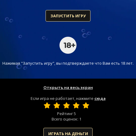
ЗАПУСТИТЬ ИГРУ
Нажимая "Запустить игру", вы подтверждаете что Вам есть 18 лет.
Открыть на весь экран
Если игра не работает, нажмите
сюда
Рейтинг
5
Всего оценок:
1
ИГРАТЬ НА ДЕНЬГИ