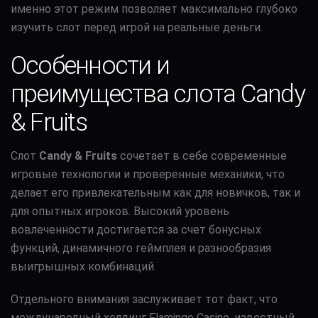
именно этот режим позволяет максимально глубоко
изучить слот перед игрой на реальные деньги.
Особенности и
преимущества слота Candy
& Fruits
Слот
Candy & Fruits
сочетает в себе современные
игровые технологии и проверенные механики, что
делает его привлекательным как для новичков, так и
для опытных игроков. Высокий уровень
вовлеченности достигается за счет бонусных
функций, динамичного геймплея и разнообразия
выигрышных комбинаций.
Отдельного внимания заслуживает тот факт, что
международный холдинг Flamingo Casino, известный