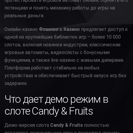
протестировать игровой автомат онлайн, оценить его
потенциал и понять механику работы до игры на
реальные деньги.
Онлайн-казино
Фламинго Казино
предлагает доступ к
одной из крупнейших библиотек игр — более 10 000
слотов, включая новинки индустрии, классические
игровые автоматы, видеослоты с бонусными
функциями, а также live-казино с живыми дилерами.
Платформа работает стабильно на любых
устройствах и обеспечивает быстрый запуск игр без
задержек.
Что дает демо режим в
слоте Candy & Fruits
Демо-версия слота
Candy & Fruits
полностью
повторяет оригинальную игру и позволяет изучить